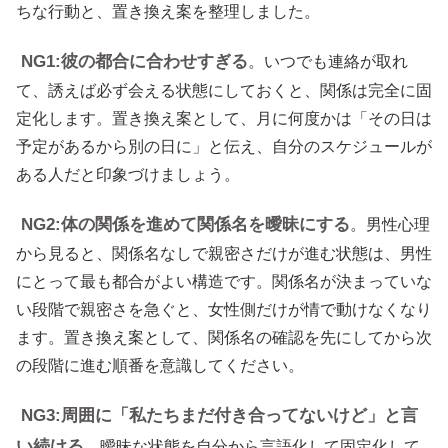
ちな行動と、置き換え案を整理しました。
NG1:彼の都合に合わせすぎる
。いつでも連絡が取れ
て、誘えば必ず会える状態にしておくと、関係は完全に固
定化します。置き換え案として、月に何度かは「その日は
予定があるから別の日に」と伝え、自分のスケジュールが
ある人だと印象づけましょう。
NG2:体の関係を進めて関係名を曖昧にする
。男性心理
から見ると、関係名なしで親密さだけが進む状態は、男性
にとって最も都合がよい構造です。関係名が決まっていな
い段階で親密さを急ぐと、女性側だけが情で動けなくなり
ます。置き換え案として、関係名の確認を先にしてから次
の段階に進む順番を意識してください。
NG3:周囲に「私たちまだ付き合ってないけど」と言
い続ける
。曖昧な状態を自分から言語化して固定化して