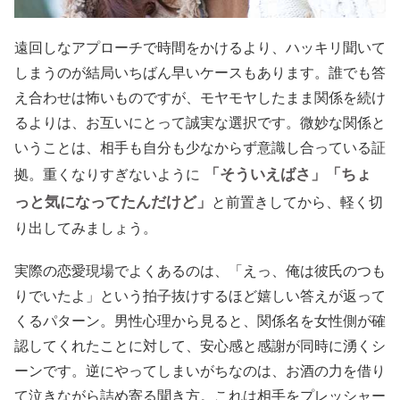
遠回しなアプローチで時間をかけるより、ハッキリ聞いて
しまうのが結局いちばん早いケースもあります。誰でも答
え合わせは怖いものですが、モヤモヤしたまま関係を続け
るよりは、お互いにとって誠実な選択です。微妙な関係と
いうことは、相手も自分も少なからず意識し合っている証
「そういえばさ」「ちょ
拠。重くなりすぎないように
っと気になってたんだけど」
と前置きしてから、軽く切
り出してみましょう。
実際の恋愛現場でよくあるのは、「えっ、俺は彼氏のつも
りでいたよ」という拍子抜けするほど嬉しい答えが返って
くるパターン。男性心理から見ると、関係名を女性側が確
認してくれたことに対して、安心感と感謝が同時に湧くシ
ーンです。逆にやってしまいがちなのは、お酒の力を借り
て泣きながら詰め寄る聞き方。これは相手をプレッシャー