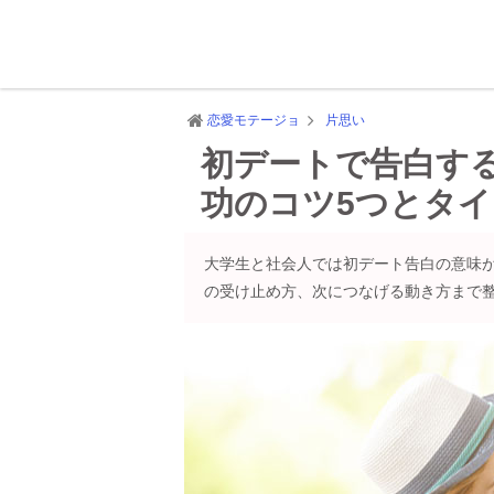
恋愛モテージョ
片思い
初デートで告白す
功のコツ5つとタ
大学生と社会人では初デート告白の意味
の受け止め方、次につなげる動き方まで