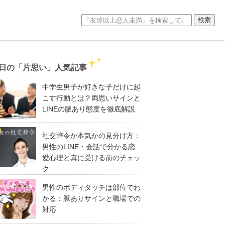
日の「片思い」人気記事
中学生男子が好きな子だけに起
こす行動とは？両思いサインと
LINEの脈あり態度を徹底解説
社交辞令か本気かの見分け方：
男性のLINE・会話で分かる恋
愛心理と真に受ける前のチェッ
ク
男性のボディタッチは部位でわ
かる：脈ありサインと職場での
対応