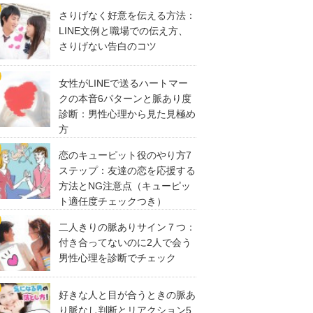
さりげなく好意を伝える方法：
LINE文例と職場での伝え方、
さりげない告白のコツ
女性がLINEで送るハートマー
クの本音6パターンと脈あり度
診断：男性心理から見た見極め
方
恋のキューピット役のやり方7
ステップ：友達の恋を応援する
方法とNG注意点（キューピッ
ト適任度チェックつき）
二人きりの脈ありサイン７つ：
付き合ってないのに2人で会う
男性心理を診断でチェック
好きな人と目が合うときの脈あ
り脈なし判断とリアクション5