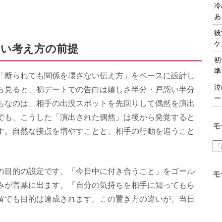
冷
あ
彼
ケ
い考え方の前提
初
準
「断られても関係を壊さない伝え方」をベースに設計し
泣
ら見ると、初デートでの告白は嬉しさ半分・戸惑い半分
ー
ちなのは、相手の出没スポットを先回りして偶然を演出
でも、こうした「演出された偶然」は後から発覚すると
モ
す。自然な接点を増やすことと、相手の行動を追うこと
の目的の設定です。「今日中に付き合うこと」をゴール
モ
みが言葉に出ます。「自分の気持ちを相手に知ってもら
留でも目的は達成されます。この置き方の違いが、当日
。