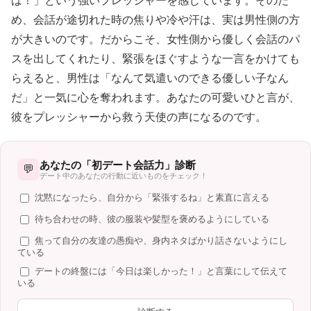
ば！」という強いプレッシャーを感じています。そのた
め、会話が途切れた時の焦りや冷や汗は、実は男性側の方
が大きいのです。だからこそ、女性側から優しく会話のパ
スを出してくれたり、緊張をほぐすような一言をかけても
らえると、男性は「なんて気遣いのできる優しい子なん
だ」と一気に心を奪われます。あなたの可愛いひと言が、
彼をプレッシャーから救う天使の声になるのです。
あなたの「初デート会話力」診断
💬
デート中のあなたの行動に近いものをチェック！
沈黙になったら、自分から「緊張するね」と素直に言える
待ち合わせの時、彼の服装や髪型を褒めるようにしている
焦って自分の友達の愚痴や、身内ネタばかり話さないようにし
ている
デートの終盤には「今日は楽しかった！」と言葉にして伝えて
いる