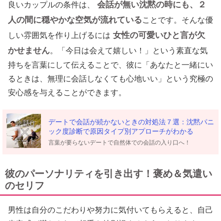
会話が無い沈黙の時にも、２
良いカップルの条件は、
人の間に穏やかな空気が流れている
ことです。そんな優
女性の可愛いひと言が欠
しい雰囲気を作り上げるには
かせません
。「今日は会えて嬉しい！」という素直な気
持ちを言葉にして伝えることで、彼に「あなたと一緒にい
るときは、無理に会話しなくても心地いい」という究極の
安心感を与えることができます。
デートで会話が続かないときの対処法７選：沈黙パニ
ック度診断で原因タイプ別アプローチがわかる
言葉が要らないデートで自然体での会話の入り口へ！
彼のパーソナリティを引き出す！褒め＆気遣い
のセリフ
男性は自分のこだわりや努力に気付いてもらえると、自己