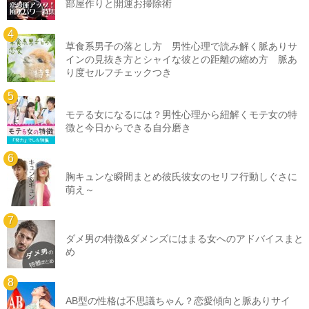
部屋作りと開運お掃除術
草食系男子の落とし方 男性心理で読み解く脈ありサ
インの見抜き方とシャイな彼との距離の縮め方 脈あ
り度セルフチェックつき
モテる女になるには？男性心理から紐解くモテ女の特
徴と今日からできる自分磨き
胸キュンな瞬間まとめ彼氏彼女のセリフ行動しぐさに
萌え～
ダメ男の特徴&ダメンズにはまる女へのアドバイスまと
め
AB型の性格は不思議ちゃん？恋愛傾向と脈ありサイ