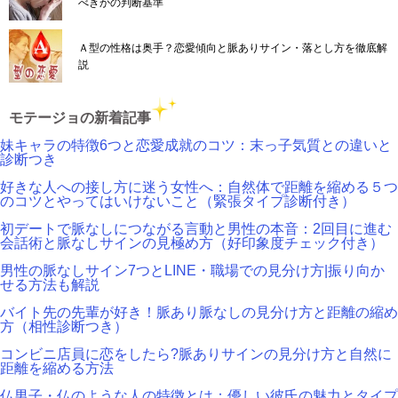
べきかの判断基準
Ａ型の性格は奥手？恋愛傾向と脈ありサイン・落とし方を徹底解
説
モテージョの新着記事
妹キャラの特徴6つと恋愛成就のコツ：末っ子気質との違いと
診断つき
好きな人への接し方に迷う女性へ：自然体で距離を縮める５つ
のコツとやってはいけないこと（緊張タイプ診断付き）
初デートで脈なしにつながる言動と男性の本音：2回目に進む
会話術と脈なしサインの見極め方（好印象度チェック付き）
男性の脈なしサイン7つとLINE・職場での見分け方|振り向か
せる方法も解説
バイト先の先輩が好き！脈あり脈なしの見分け方と距離の縮め
方（相性診断つき）
コンビニ店員に恋をしたら?脈ありサインの見分け方と自然に
距離を縮める方法
仏男子・仏のような人の特徴とは：優しい彼氏の魅力とタイプ