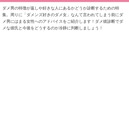
ダメ男の特徴が返しや好きな人にあるかどうか診断するための特
集。周りに「ダメンズ好きのダメ女」なんて言われてしまう前にダ
メ男にはまる女性へのアドバイスをご紹介します！ダメ彼診断でダ
メな彼氏と今後をどうするのか冷静に判断しましょう！