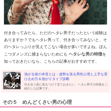
付き合ってみたら、ただのヘタレ男子だったという経験は
ありますか？でもヘタレ男って、付き合ってみないと、そ
のヘタレっぷりが見えてこない場合が多いですよね。ぽん
ヘタレな男の特徴
こつダメンズに捕まらないためにも
を
知っておきたいなら、こちらの記事がおすすめです。
強がる彼の本音とは：虚勢を張る男性心理と上手な受
け止め方＆強がりタイプ診断
付き合う前に気をつけて見ておきたい、ヘタレ男子の特徴をご
紹介した記事です。
その５ めんどくさい男の心理