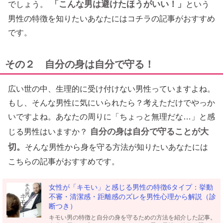
「こんな男は避けたほうがいい！」
でしょう。
という
男性の特徴を知りたいあなたにはコチラの記事がおすすめ
です。
その２ 自分の身は自分で守る！
広い世の中、生理的に受け付けない男性っていますよね。
もし、そんな男性に気にいられたら？考えただけでやっか
いですよね。あなたの周りに「ちょっと無理だな…」と感
自分の身は自分で守ることが大
じる男性はいますか？
切。
そんな男性から身を守る方法が知りたいあなたには
こちらの記事がおすすめです。
女性が「キモい」と感じる男性の特徴6タイプ：挙動
不審・清潔感・距離感のズレを男性心理から解説（診
断つき）
キモい男の特徴と自分の身を守るための方法を紹介した記事。