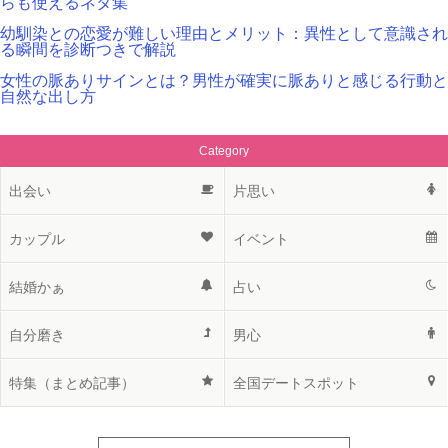
らも使えるネタ集
幼馴染との恋愛が難しい理由とメリット：異性として意識され
る瞬間を診断つきで解説
女性の脈ありサインとは？男性が確実に脈ありと感じる行動と
自然な出し方
Category
出会い
片思い
カップル
イベント
結婚かぁ
占い
自分磨き
男心
特集（まとめ記事）
全国デートスポット