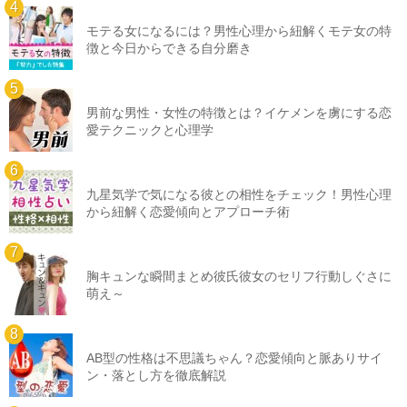
モテる女になるには？男性心理から紐解くモテ女の特
徴と今日からできる自分磨き
男前な男性・女性の特徴とは？イケメンを虜にする恋
愛テクニックと心理学
九星気学で気になる彼との相性をチェック！男性心理
から紐解く恋愛傾向とアプローチ術
胸キュンな瞬間まとめ彼氏彼女のセリフ行動しぐさに
萌え～
AB型の性格は不思議ちゃん？恋愛傾向と脈ありサイ
ン・落とし方を徹底解説