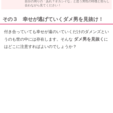
自分の周りの「あれ？オカシイな」と思う男性の特徴と照らし
合わながら見てください！
その３ 幸せが逃げていくダメ男を見抜け！
付き合っていても幸せが遠のいていくだけのダメンズとい
ダメ男を見抜く
うのも世の中には存在します。そんな
に
はどこに注意すればよいのでしょうか？