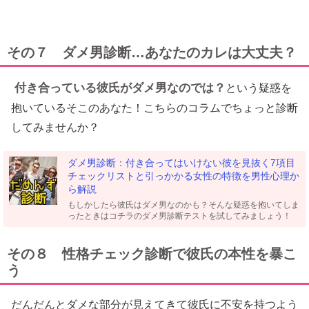
その７ ダメ男診断…あなたのカレは大丈夫？
付き合っている彼氏がダメ男なのでは？
という疑惑を
抱いているそこのあなた！こちらのコラムでちょっと診断
してみませんか？
ダメ男診断：付き合ってはいけない彼を見抜く7項目
チェックリストと引っかかる女性の特徴を男性心理か
ら解説
もしかしたら彼氏はダメ男なのかも？そんな疑惑を抱いてしま
ったときはコチラのダメ男診断テストを試してみましょう！
その８ 性格チェック診断で彼氏の本性を暴こ
う
だんだんとダメな部分が見えてきて彼氏に不安を持つよう