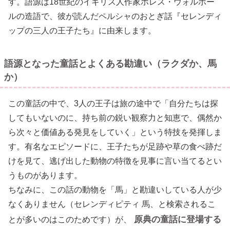
す。語源は18世紀のイギリス人作家ホレス・ウォルポー
ルの造語で、彼が読んだペルシャのおとぎ話『セレンディ
ップの三人の王子たち』に由来します。
語源となった童話とよくある勘違い（ラクダか、馬
か）
この童話の中で、3人の王子は旅の途中で「自分たちは探
してもいないのに、持ち前の鋭い観察力と知恵で、偶然か
ら次々と価値ある発見をしていく」という特技を発揮しま
す。有名なエピソードに、王子たちが足跡や草の食べ跡だ
けを見て、逃げ出した動物の特徴を見事に言い当てるとい
うものがあります。
ちなみに、この話の動物を「馬」と勘違いしている人が少
なくありません（セレンディピティ 馬、と検索されるこ
原典の童話に登場する
とが多いのはこのためです）が、