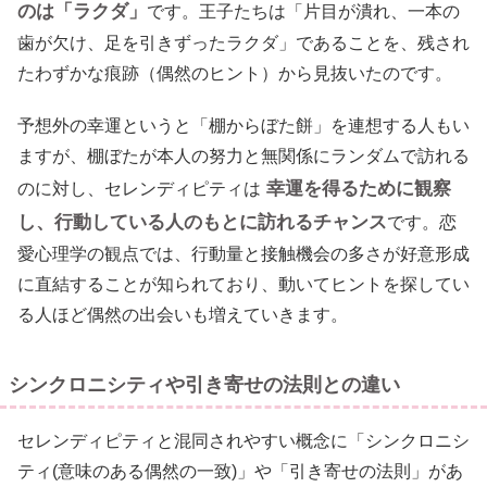
のは「ラクダ」
です。王子たちは「片目が潰れ、一本の
歯が欠け、足を引きずったラクダ」であることを、残され
たわずかな痕跡（偶然のヒント）から見抜いたのです。
予想外の幸運というと「棚からぼた餅」を連想する人もい
ますが、棚ぼたが本人の努力と無関係にランダムで訪れる
幸運を得るために観察
のに対し、セレンディピティは
し、行動している人のもとに訪れるチャンス
です。恋
愛心理学の観点では、行動量と接触機会の多さが好意形成
に直結することが知られており、動いてヒントを探してい
る人ほど偶然の出会いも増えていきます。
シンクロニシティや引き寄せの法則との違い
セレンディピティと混同されやすい概念に「シンクロニシ
ティ(意味のある偶然の一致)」や「引き寄せの法則」があ