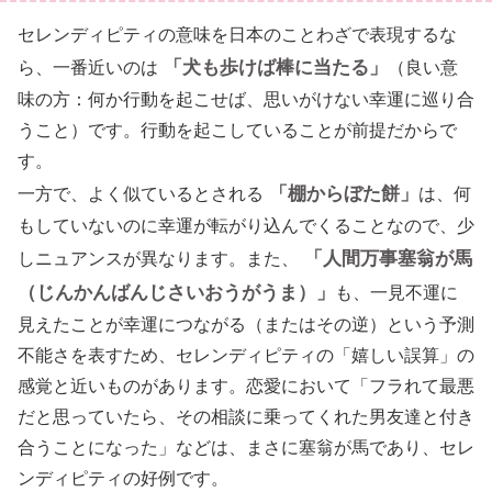
セレンディピティの意味を日本のことわざで表現するな
「犬も歩けば棒に当たる」
ら、一番近いのは
（良い意
味の方：何か行動を起こせば、思いがけない幸運に巡り合
うこと）です。行動を起こしていることが前提だからで
す。
「棚からぼた餅」
一方で、よく似ているとされる
は、何
もしていないのに幸運が転がり込んでくることなので、少
「人間万事塞翁が馬
しニュアンスが異なります。また、
（じんかんばんじさいおうがうま）」
も、一見不運に
見えたことが幸運につながる（またはその逆）という予測
不能さを表すため、セレンディピティの「嬉しい誤算」の
感覚と近いものがあります。恋愛において「フラれて最悪
だと思っていたら、その相談に乗ってくれた男友達と付き
合うことになった」などは、まさに塞翁が馬であり、セレ
ンディピティの好例です。