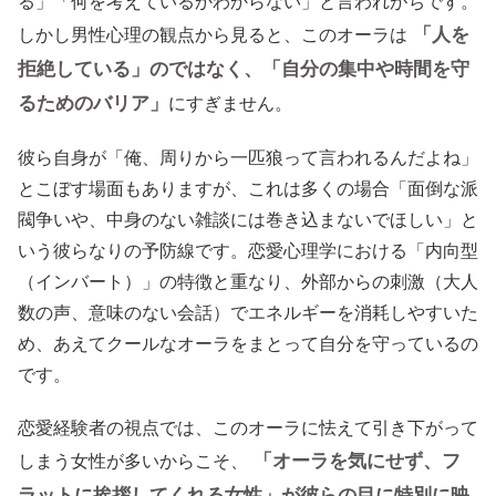
る」「何を考えているかわからない」と言われがちです。
「人を
しかし男性心理の観点から見ると、このオーラは
拒絶している」のではなく、「自分の集中や時間を守
るためのバリア」
にすぎません。
彼ら自身が「俺、周りから一匹狼って言われるんだよね」
とこぼす場面もありますが、これは多くの場合「面倒な派
閥争いや、中身のない雑談には巻き込まないでほしい」と
いう彼らなりの予防線です。恋愛心理学における「内向型
（インバート）」の特徴と重なり、外部からの刺激（大人
数の声、意味のない会話）でエネルギーを消耗しやすいた
め、あえてクールなオーラをまとって自分を守っているの
です。
恋愛経験者の視点では、このオーラに怯えて引き下がって
「オーラを気にせず、フ
しまう女性が多いからこそ、
ラットに挨拶してくれる女性」が彼らの目に特別に映