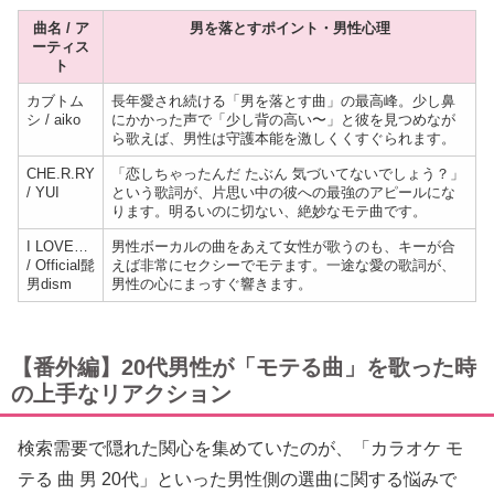
曲名 / ア
男を落とすポイント・男性心理
ーティス
ト
カブトム
長年愛され続ける「男を落とす曲」の最高峰。少し鼻
シ / aiko
にかかった声で「少し背の高い〜」と彼を見つめなが
ら歌えば、男性は守護本能を激しくくすぐられます。
CHE.R.RY
「恋しちゃったんだ たぶん 気づいてないでしょう？」
/ YUI
という歌詞が、片思い中の彼への最強のアピールにな
ります。明るいのに切ない、絶妙なモテ曲です。
I LOVE…
男性ボーカルの曲をあえて女性が歌うのも、キーが合
/ Official髭
えば非常にセクシーでモテます。一途な愛の歌詞が、
男dism
男性の心にまっすぐ響きます。
【番外編】20代男性が「モテる曲」を歌った時
の上手なリアクション
検索需要で隠れた関心を集めていたのが、「カラオケ モ
テる 曲 男 20代」といった男性側の選曲に関する悩みで