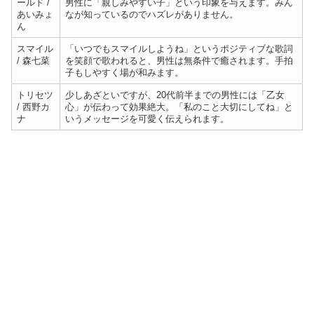
ールド /
男性に「親しみやすい子」という印象を与えます。みん
あいみょ
なが知っているのでハズレがありません。
ん
スマイル
「いつでもスマイルしようね」というポジティブな歌詞
/ 森七菜
を笑顔で歌われると、男性は無条件で癒されます。手拍
子もしやすく場が和みます。
トリセツ
少しあざといですが、20代前半までの男性には「乙女
/ 西野カ
心」が伝わって効果絶大。「私のこと大切にしてね」と
ナ
いうメッセージを可愛く伝えられます。