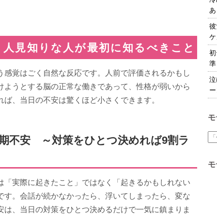
あ
彼
ケ
・人見知りな人が最初に知るべきこと
初
準
う感覚はごく自然な反応です。人前で評価されるかもし
泣
けようとする脳の正常な働きであって、性格が弱いから
ー
れば、当日の不安は驚くほど小さくできます。
モ
期不安 ～対策をひとつ決めれば9割ラ
モ
は「実際に起きたこと」ではなく「起きるかもしれない
です。会話が続かなかったら、浮いてしまったら、変な
安は、当日の対策をひとつ決めるだけで一気に鎮まりま