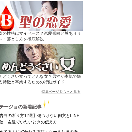
型の性格はマイペース？恋愛傾向と脈ありサ
ン・落とし方を徹底解説
んどくさい女ってどんな女？男性が本気で嫌
る特徴と卒業するための行動ガイド
特集ページをもっと見る
テージョの新着記事
告白の断り方12選】傷つけない例文とLINE
信・友達でいたいときの伝え方
めてる人に好かれる方法：クールな彼の脈