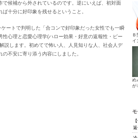
作で候補から外されているのです。逆にいえば、初対面
れば十分に好印象を残せるということ。
アンケートで判明した「合コンで好印象だった女性でも一瞬
Ｂ
男性心理と恋愛心理学(ハロー効果・好意の返報性・ピー
イ
て解説します。初めてで怖い人、人見知りな人、社会人デ
れの不安に寄り添う内容にしました。
め
が
モ
【
返
冷