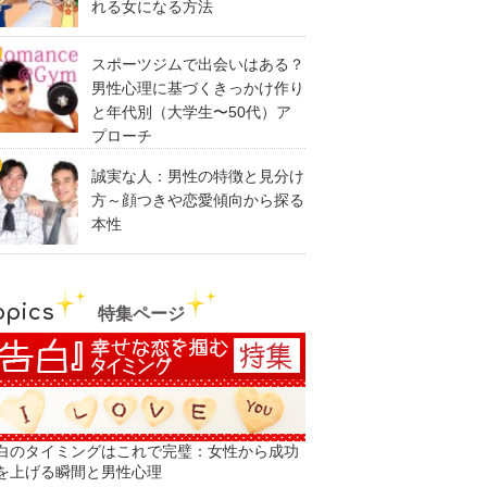
れる女になる方法
スポーツジムで出会いはある？
男性心理に基づくきっかけ作り
と年代別（大学生〜50代）ア
プローチ
誠実な人：男性の特徴と見分け
方～顔つきや恋愛傾向から探る
本性
opics
特集ページ
白のタイミングはこれで完璧：女性から成功
を上げる瞬間と男性心理