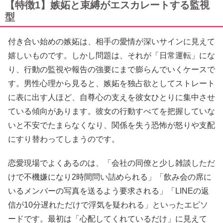
【特徴1】嫉妬と束縛がエスカレートする監視
型
付き合い始めの嫉妬は、相手の愛情が深いサインに見えて
嬉しいものです。しかし問題は、それが「日常運転」にな
り、行動の監視や報告の強要にまで膨らんでいくケースで
す。男性心理から見ると、嫉妬を独占欲としてストレート
に表に出す人ほど、自尊心の支えを彼女ひとりに集中させ
ている傾向があります。彼女の行動すべてを把握していな
いと不安でたまらなくなり、関係を失う恐怖が怒りや支配
にすり替わってしまうのです。
恋愛現場でよくあるのは、「会社の同僚と少し雑談しただ
けで不機嫌になり2時間問い詰められる」「飲み会の席に
いるメンバーの写真を送るよう要求される」「LINEの返
信が10分遅れただけで浮気を疑われる」といったエピソ
ードです。最初は「心配してくれているだけ」に見えて