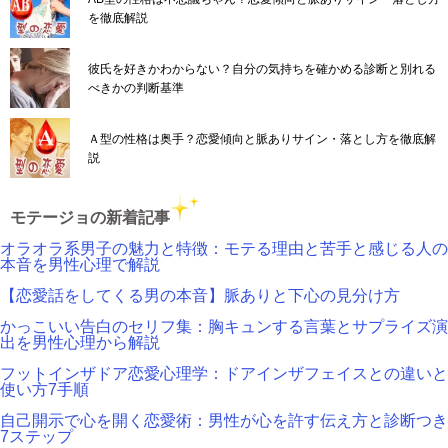
を徹底解説
彼氏を好きかわからない？自分の気持ちを確かめる診断と別れる
べきかの判断基準
Ａ型の性格は奥手？恋愛傾向と脈ありサイン・落とし方を徹底解
説
モテージョの新着記事
オラオラ系男子の魅力と特徴：モテる理由と苦手と感じる人の
本音を男性心理で解説
【恋愛話をしてくる男の本音】脈ありと下心の見分け方
かっこいい告白のセリフ集：胸キュンする言葉とサプライズ演
出を男性心理から解説
フットインザドア恋愛心理学：ドアインザフェイスとの違いと
使い方7手順
自己開示で心を開く恋愛術：男性が心を許す伝え方と診断つき
7ステップ