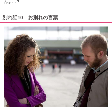
んよ…？
別れ話10 お別れの言葉