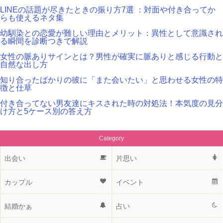
LINEの話題が尽きたときの振り方7選 ：対面や付き合ってか
らも使えるネタ集
幼馴染との恋愛が難しい理由とメリット：異性として意識され
る瞬間を診断つきで解説
女性の脈ありサインとは？男性が確実に脈ありと感じる行動と
自然な出し方
知り合ったばかりの彼に「また会いたい」と思わせる女性の特
徴と仕草
付き合ってない男友達にキスされた時の対処法！本気度の見分
け方と5ケース別の答え方
Category
出会い
片思い
カップル
イベント
結婚かぁ
占い