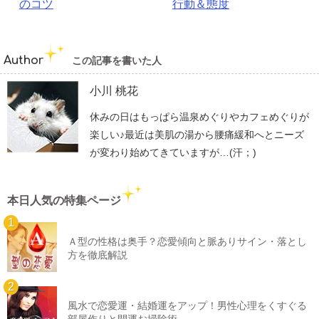
のコツ
行動＆態度
Author
この記事を書いた人
小川 桃花
休みの日はもっぱら温泉めぐりやカフェめぐりが
楽しい♪最近は美肌の湯から腰痛緩和へとニーズ
が変わり始めてきていますが…(汗；)
本日人気の特集ページ
Ａ型の性格は奥手？恋愛傾向と脈ありサイン・落とし
方を徹底解説
風水で恋愛運・結婚運をアップ！男性心理をくすぐる