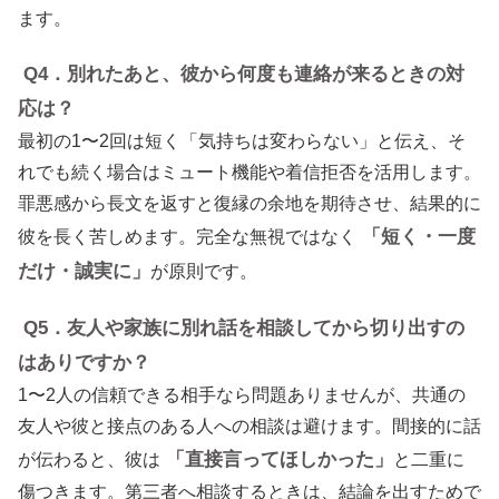
ます。
Q4．別れたあと、彼から何度も連絡が来るときの対
応は？
最初の1〜2回は短く「気持ちは変わらない」と伝え、そ
れでも続く場合はミュート機能や着信拒否を活用します。
罪悪感から長文を返すと復縁の余地を期待させ、結果的に
「短く・一度
彼を長く苦しめます。完全な無視ではなく
だけ・誠実に」
が原則です。
Q5．友人や家族に別れ話を相談してから切り出すの
はありですか？
1〜2人の信頼できる相手なら問題ありませんが、共通の
友人や彼と接点のある人への相談は避けます。間接的に話
「直接言ってほしかった」
が伝わると、彼は
と二重に
傷つきます。第三者へ相談するときは、結論を出すためで