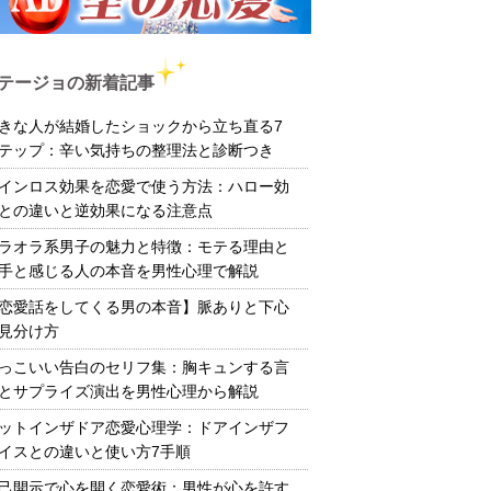
テージョの新着記事
きな人が結婚したショックから立ち直る7
テップ：辛い気持ちの整理法と診断つき
インロス効果を恋愛で使う方法：ハロー効
との違いと逆効果になる注意点
ラオラ系男子の魅力と特徴：モテる理由と
手と感じる人の本音を男性心理で解説
恋愛話をしてくる男の本音】脈ありと下心
見分け方
っこいい告白のセリフ集：胸キュンする言
とサプライズ演出を男性心理から解説
ットインザドア恋愛心理学：ドアインザフ
イスとの違いと使い方7手順
己開示で心を開く恋愛術：男性が心を許す