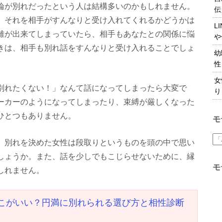
論が別れだったという人は結構多いのかもしれません。
伝
、それを相手がすんなりと受け入れてくれるかどうかは
L
離が出来てしまっていたら、相手もあなたとの関係に悩
や
きは、相手も別れ話をすんなりと受け入れることでしょ
幼
性
女
別れたくない！」なんて話になってしまったら大変で
り
ーカーのようになってしまったり、束縛が厳しくなった
ひとつもありません。
モ
、別れを決めた女性は段取りというものを頭の中で思い
しょうか。また、話を少しでもこじらせないために、縁
モ
しれません。
こがいい？円満に別れられる選び方と相性診断