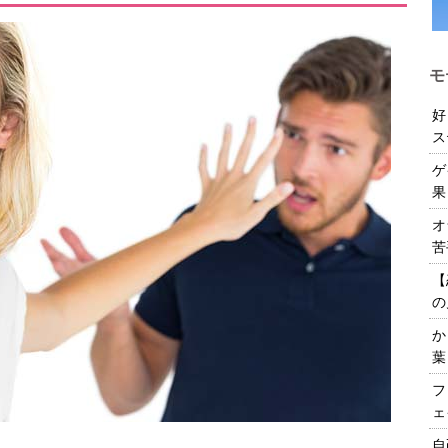
モ
好
ス
ゲ
果
オ
苦
【
の
か
葉
フ
ェ
自