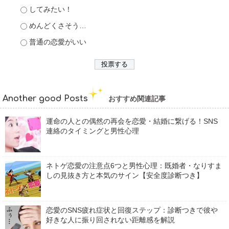
してみたい！
めんどくさそう…
普通の恋愛がいい
Another good Posts
おすすめ関連記事
運命の人との偶然の再会を恋愛・結婚に繋げる！SNS
連絡のタイミングと男性心理
ネトゲ恋愛の注意点6つと男性心理：既婚者・なりすま
しの見抜き方と本気のサイン【安全度診断つき】
恋愛のSNS疲れ症状と回復ステップ：診断つきで彼や
好きな人に振り回されない距離感を解説