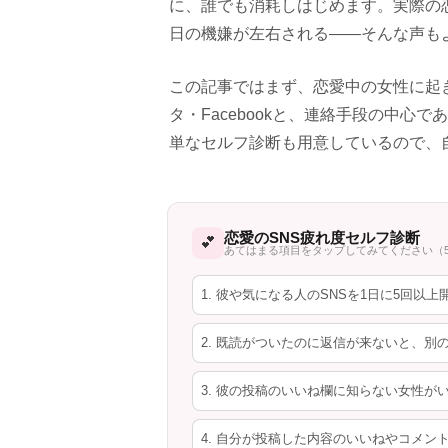
に、誰でも消耗しはじめます。実際の
日の機嫌が左右される——そんな声も
この記事ではまず、恋愛中の女性に起
タ・Facebookと、連絡手段の中心
単なセルフ診断も用意しているので、
恋愛のSNS疲れ度セルフ診断
💕
あてはまる項目をタップしてみてください（
1. 彼や気になる人のSNSを1日に5回以
2. 既読がついたのに返信が来ないと、別
3. 彼の投稿のいいね欄に知らない女性
4. 自分が投稿した内容のいいねやコメン