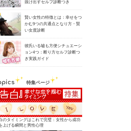
抜け出すセルフ診断つき
賢い女性の特徴とは：幸せをつ
かむ9つの共通点となり方・賢
い女度診断
彼氏いる嘘も方便シチュエーシ
ョン4つ：断り方セルフ診断つ
き実践ガイド
opics
特集ページ
白のタイミングはこれで完璧：女性から成功
を上げる瞬間と男性心理