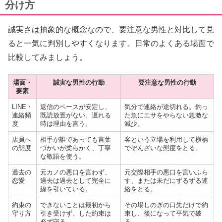
分け方
誠実さは抽象的な概念なので、要注意な男性と対比して見
ると一気に判別しやすくなります。日常のよくある場面で
比較してみましょう。
場面・
誠実な男性の行動
要注意な男性の行動
要素
LINE・
返信のペースが安定し、
気分で連絡が途切れる。釣っ
連絡頻
既読放置がない。遅れる
た魚にエサをやらない急激な
度
時は理由を言う。
減少。
店員へ
相手が誰であっても言葉
客という立場を利用して横柄
の態度
づかいが柔らかく、丁寧
でぞんざいな態度をとる。
な敬語を使う。
過去の
元カノの悪口を言わず、
元交際相手の悪口を言いふら
恋愛
過去は過去として完全に
す、または未だにずるずる連
線を引いている。
絡をとる。
約束の
できないことは最初から
その場しのぎの口先だけで約
守り方
引き受けず、した約束は
束し、後になって平気で破
必ず守る。
る。