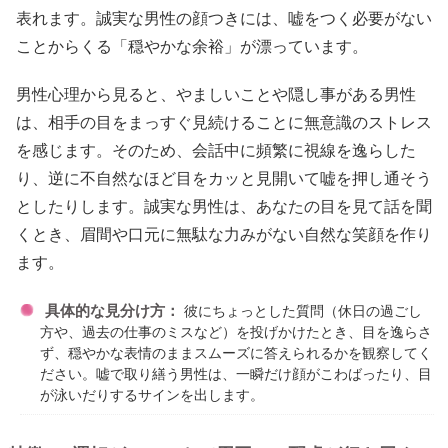
表れます。誠実な男性の顔つきには、嘘をつく必要がない
ことからくる「穏やかな余裕」が漂っています。
男性心理から見ると、やましいことや隠し事がある男性
は、相手の目をまっすぐ見続けることに無意識のストレス
を感じます。そのため、会話中に頻繁に視線を逸らした
り、逆に不自然なほど目をカッと見開いて嘘を押し通そう
としたりします。誠実な男性は、あなたの目を見て話を聞
くとき、眉間や口元に無駄な力みがない自然な笑顔を作り
ます。
具体的な見分け方：
彼にちょっとした質問（休日の過ごし
方や、過去の仕事のミスなど）を投げかけたとき、目を逸らさ
ず、穏やかな表情のままスムーズに答えられるかを観察してく
ださい。嘘で取り繕う男性は、一瞬だけ顔がこわばったり、目
が泳いだりするサインを出します。