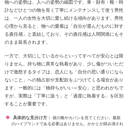
物への姿勢は、人への姿勢の縮図です。車・財布・靴・時
計などひとつの物を長く丁寧にメンテナンスして使う男性
は、一人の女性を大切に愛し続ける傾向があります。男性
心理から見ると、物への愛着は「自分が選んだものに対す
る責任感」と直結しており、その責任感は人間関係にもそ
のまま延長されます。
一方で、大切にしているからといってすべてが安心とは限
りません。持ち物に異常な執着があり、少し傷がついただ
けで激怒するタイプは、恋人にも「自分の思い通りになら
ないこと」への独占欲や支配欲をぶつけてくる場合があり
ます。一般的には「物持ちがいい＝安心」と思われがちで
すが、実際は「丁寧に扱う」と「過度に執着する」を区別
することが重要です。
具体的な見分け方：
彼の靴やカバンを見てください。最新
のハイブランドである必要はありません。かかとが踏み潰され