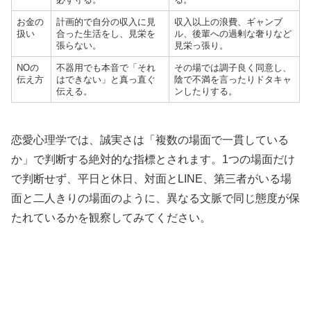
お金の
計画的で自分の収入に見
収入以上の浪費、ギャンブ
扱い
合った生活をし、見栄を
ル、後輩への過剰な奢りなど
張らない。
見栄っ張り。
NOの
不器用でも本音で「それ
その場では調子良く同意し、
伝え方
はできない」と真っ直ぐ
陰で不満を言ったりドタキャ
伝える。
ンしたりする。
恋愛心理学では、誠実さは「複数の場面で一貫している
か」で判断する絶対的な指標とされます。1つの場面だけ
で判断せず、平日と休日、対面とLINE、第三者がいる場
面と二人きりの場面のように、異なる文脈で同じ態度が保
たれているかを観察してみてください。