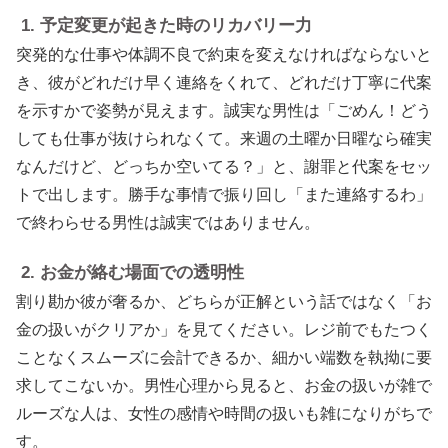
1. 予定変更が起きた時のリカバリー力
突発的な仕事や体調不良で約束を変えなければならないと
き、彼がどれだけ早く連絡をくれて、どれだけ丁寧に代案
を示すかで姿勢が見えます。誠実な男性は「ごめん！どう
しても仕事が抜けられなくて。来週の土曜か日曜なら確実
なんだけど、どっちか空いてる？」と、謝罪と代案をセッ
トで出します。勝手な事情で振り回し「また連絡するわ」
で終わらせる男性は誠実ではありません。
2. お金が絡む場面での透明性
割り勘か彼が奢るか、どちらが正解という話ではなく「お
金の扱いがクリアか」を見てください。レジ前でもたつく
ことなくスムーズに会計できるか、細かい端数を執拗に要
求してこないか。男性心理から見ると、お金の扱いが雑で
ルーズな人は、女性の感情や時間の扱いも雑になりがちで
す。