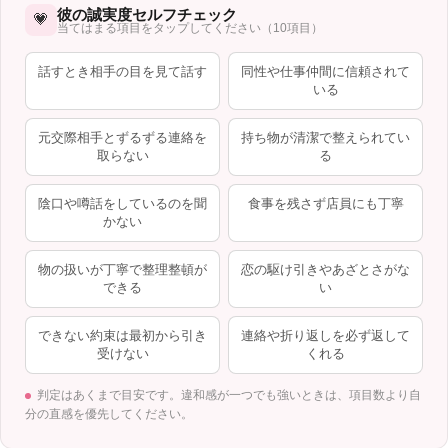
彼の誠実度セルフチェック
💗
当てはまる項目をタップしてください（10項目）
話すとき相手の目を見て話す
同性や仕事仲間に信頼されて
いる
元交際相手とずるずる連絡を
持ち物が清潔で整えられてい
取らない
る
陰口や噂話をしているのを聞
食事を残さず店員にも丁寧
かない
物の扱いが丁寧で整理整頓が
恋の駆け引きやあざとさがな
できる
い
できない約束は最初から引き
連絡や折り返しを必ず返して
受けない
くれる
判定はあくまで目安です。違和感が一つでも強いときは、項目数より自
分の直感を優先してください。