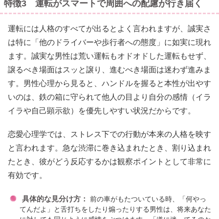
特徴3 運転がスマートで周囲への配慮が行き届く
運転には人格のすべてが出るとよく言われますが、誠実さ
は特に「他のドライバーや歩行者への態度」に如実に現れ
ます。誠実な男性は荒い運転もオドオドした運転もせず、
譲るべき場面はスッと譲り、進むべき場面は迷わず進みま
す。男性心理から見ると、ハンドルを握ると本性が出やす
いのは、鉄の箱に守られて他人の目より自分の感情（イラ
イラや自己顕示欲）を優先しやすい状況だからです。
恋愛心理学では、ストレス下での行動が本来の人格を映す
と言われます。急な渋滞に巻き込まれたとき、割り込まれ
たとき、彼がどう反応するかは観察ポイントとして非常に
有効です。
具体的な見分け方：
前の車がもたついている時、「何やっ
てんだよ」と舌打ちをしたり煽ったりする男性は、将来あなた