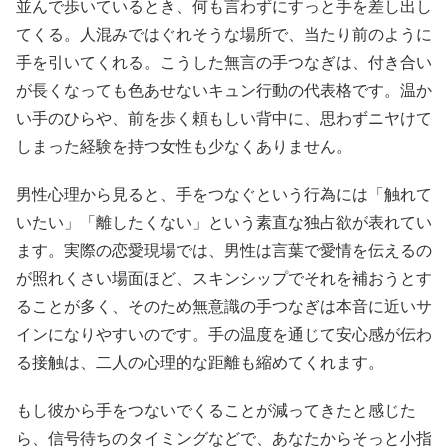
並んで歩いているとき、何も言わずにすっと手を差し出し
てくる。人混みではぐれそうな場所で、当たり前のように
手を引いてくれる。こうした無言の手つなぎは、付き合い
が長くなっても色あせないキュン行動の代表格です。温か
い手のひらや、前を歩く頼もしい背中に、思わずニヤけて
しまった経験を持つ女性も少なくありません。
男性心理から見ると、手をつなぐという行為には「触れて
いたい」「離したくない」という素直な独占欲が表れてい
ます。実際の恋愛現場では、男性は言葉で愛情を伝えるの
が照れくさい場面ほど、スキンシップでそれを補おうとす
ることが多く、そのため無意識の手つなぎは本音に近いサ
インになりやすいのです。手の温度を通じて安心感が伝わ
る接触は、二人の心理的な距離も縮めてくれます。
もし彼から手をつないでくることが減ってきたと感じた
ら、信号待ちのタイミングなどで、あなたからそっと小指