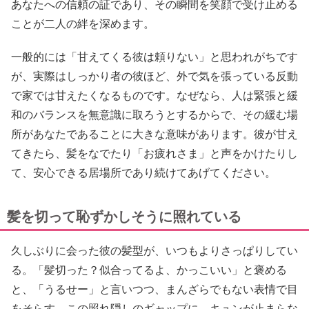
あなたへの信頼の証であり、その瞬間を笑顔で受け止める
ことが二人の絆を深めます。
一般的には「甘えてくる彼は頼りない」と思われがちです
が、実際はしっかり者の彼ほど、外で気を張っている反動
で家では甘えたくなるものです。なぜなら、人は緊張と緩
和のバランスを無意識に取ろうとするからで、その緩む場
所があなたであることに大きな意味があります。彼が甘え
てきたら、髪をなでたり「お疲れさま」と声をかけたりし
て、安心できる居場所であり続けてあげてください。
髪を切って恥ずかしそうに照れている
久しぶりに会った彼の髪型が、いつもよりさっぱりしてい
る。「髪切った？似合ってるよ、かっこいい」と褒める
と、「うるせー」と言いつつ、まんざらでもない表情で目
をそらす。この照れ隠しのギャップに、キュンが止まらな