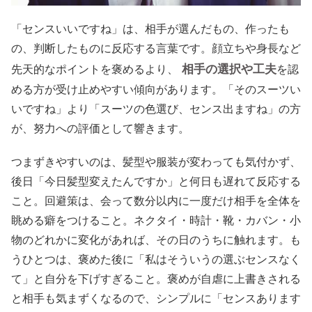
「センスいいですね」は、相手が選んだもの、作ったも
の、判断したものに反応する言葉です。顔立ちや身長など
相手の選択や工夫
先天的なポイントを褒めるより、
を認
める方が受け止めやすい傾向があります。「そのスーツい
いですね」より「スーツの色選び、センス出ますね」の方
が、努力への評価として響きます。
つまずきやすいのは、髪型や服装が変わっても気付かず、
後日「今日髪型変えたんですか」と何日も遅れて反応する
こと。回避策は、会って数分以内に一度だけ相手を全体を
眺める癖をつけること。ネクタイ・時計・靴・カバン・小
物のどれかに変化があれば、その日のうちに触れます。も
うひとつは、褒めた後に「私はそういうの選ぶセンスなく
て」と自分を下げすぎること。褒めが自虐に上書きされる
と相手も気まずくなるので、シンプルに「センスあります