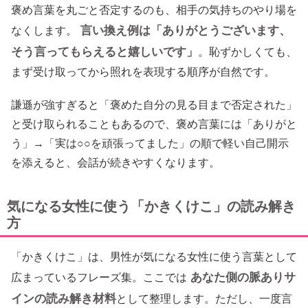
褒め言葉を丸ごと否定するのも、相手の気持ちのやり場を
言い換え例は「ありがとうございます、
なくします。
そう言ってもらえると嬉しいです」
。恥ずかしくても、
まず受け取ってから照れを表現する順序が自然です。
謙遜が強すぎると「褒めた自分の見る目まで否定された」
と受け取られることもあるので、褒め言葉には「ありがと
う」→「実は○○を頑張ってました」の順で軽い自己開示
を添えると、会話が続きやすくなります。
気になる女性に使う「かきくけこ」の読み解き
方
「かきくけこ」は、男性が気になる女性に使う言葉として
あなた側の脈ありサ
広まっているフレーズ集。ここでは
インの読み解き材料
として整理します。ただし、一度言