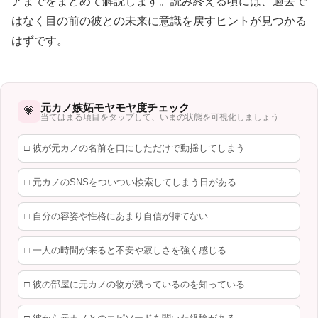
アまでをまとめて解説します。読み終える頃には、過去で
はなく目の前の彼との未来に意識を戻すヒントが見つかる
はずです。
元カノ嫉妬モヤモヤ度チェック
💗
当てはまる項目をタップして、いまの状態を可視化しましょう
□ 彼が元カノの名前を口にしただけで動揺してしまう
□ 元カノのSNSをついつい検索してしまう日がある
□ 自分の容姿や性格にあまり自信が持てない
□ 一人の時間が来ると不安や寂しさを強く感じる
□ 彼の部屋に元カノの物が残っているのを知っている