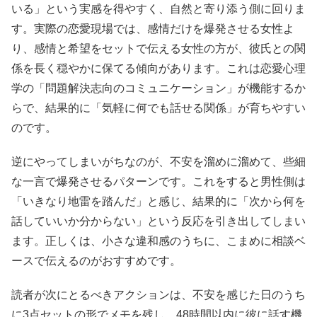
いる」という実感を得やすく、自然と寄り添う側に回りま
す。実際の恋愛現場では、感情だけを爆発させる女性よ
り、感情と希望をセットで伝える女性の方が、彼氏との関
係を長く穏やかに保てる傾向があります。これは恋愛心理
学の「問題解決志向のコミュニケーション」が機能するか
らで、結果的に「気軽に何でも話せる関係」が育ちやすい
のです。
逆にやってしまいがちなのが、不安を溜めに溜めて、些細
な一言で爆発させるパターンです。これをすると男性側は
「いきなり地雷を踏んだ」と感じ、結果的に「次から何を
話していいか分からない」という反応を引き出してしまい
ます。正しくは、小さな違和感のうちに、こまめに相談ベ
ースで伝えるのがおすすめです。
読者が次にとるべきアクションは、不安を感じた日のうち
に3点セットの形でメモを残し、48時間以内に彼に話す機