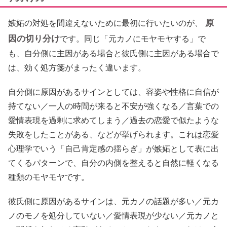
原
嫉妬の対処を間違えないために最初に行いたいのが、
因の切り分け
です。同じ「元カノにモヤモヤする」で
も、自分側に主因がある場合と彼氏側に主因がある場合で
は、効く処方箋がまったく違います。
自分側に原因があるサインとしては、容姿や性格に自信が
持てない／一人の時間が来ると不安が強くなる／言葉での
愛情表現を過剰に求めてしまう／過去の恋愛で似たような
失敗をしたことがある、などが挙げられます。これは恋愛
心理学でいう「自己肯定感の揺らぎ」が嫉妬として表に出
てくるパターンで、自分の内側を整えると自然に軽くなる
種類のモヤモヤです。
彼氏側に原因があるサインは、元カノの話題が多い／元カ
ノのモノを処分していない／愛情表現が少ない／元カノと