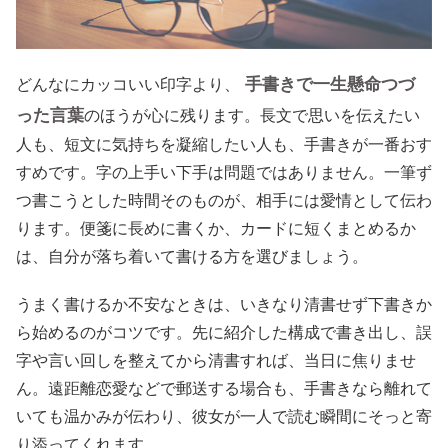
手書きで一生懸命つづ
どんなにカッコいい印字より、
った言葉
のほうが心に残ります。長文で思いを伝えたい
人も、短文に気持ちを凝縮したい人も、手書きが一番おす
すめです。字の上手い下手は問題ではありません。一筆ず
つ書こうとした時間そのものが、相手には愛情として伝わ
ります。便箋に長めに書くか、カードに短くまとめるか
は、自分が落ち着いて書ける方を選びましょう。
うまく書けるか不安なときは、いきなり清書せず下書きか
ら始めるのがコツです。先に紹介した構成で書き出し、誤
字や言い回しを整えてから清書すれば、当日に焦りませ
ん。遠距離恋愛などで郵送する場合も、手書きなら離れて
いても温かみが伝わり、彼女が一人で読む瞬間にそっと寄
り添ってくれます。