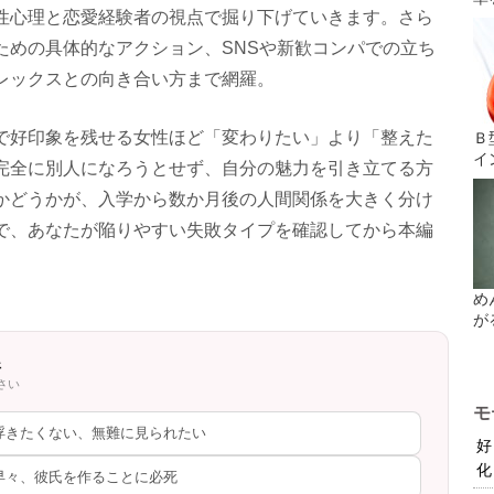
性心理と恋愛経験者の視点で掘り下げていきます。さら
ための具体的なアクション、SNSや新歓コンパでの立ち
レックスとの向き合い方まで網羅。
で好印象を残せる女性ほど「変わりたい」より「整えた
Ｂ
イ
完全に別人になろうとせず、自分の魅力を引き立てる方
かどうかが、入学から数か月後の人間関係を大きく分け
で、あなたが陥りやすい失敗タイプを確認してから本編
め
が
断
さい
モ
浮きたくない、無難に見られたい
好
化
早々、彼氏を作ることに必死