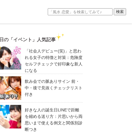
日の「イベント」人気記事
「社会人デビュー(笑)」と思わ
れる女子の特徴と対策：危険度
セルフチェックで好印象な新人
になる
飲み会での脈ありサイン 前・
中・後で見抜くチェックリスト
付き
好きな人の誕生日LINEで距離
を縮める送り方：片思いから両
思いまで使える例文と関係別診
断つき