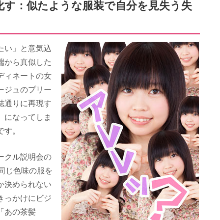
化す：似たような服装で自分を見失う失
たい」と意気込
端から真似した
ディネートの女
ージュのプリー
誌通りに再現す
」になってしま
です。
ークル説明会の
同じ色味の服を
か決められない
きっかけにビジ
「あの茶髪