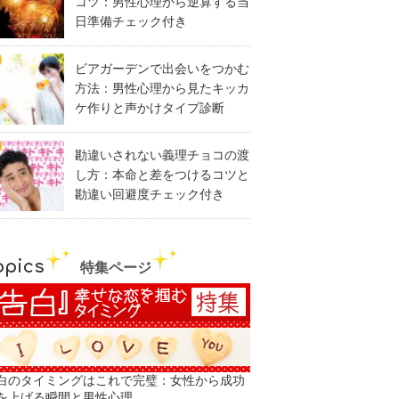
コツ：男性心理から逆算する当
日準備チェック付き
ビアガーデンで出会いをつかむ
方法：男性心理から見たキッカ
ケ作りと声かけタイプ診断
勘違いされない義理チョコの渡
し方：本命と差をつけるコツと
勘違い回避度チェック付き
opics
特集ページ
白のタイミングはこれで完璧：女性から成功
を上げる瞬間と男性心理