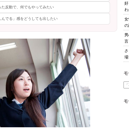
好
った反動で、何でもやってみたい
わ
楽しんでる」感をどうしても出したい
女
の
男
言
さ
場
モ
モ