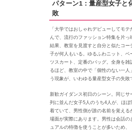
パターン1：量産型女子と
敗
「大学ではおしゃれデビューしてモテ
んで、流行のファッション特集を片っ
結果、教室を見渡すと自分と似たコー
子が何人もいる。ゆるふわニット、ベ
ツスカート、定番のバッグ。全身を雑
るほど、教室の中で「個性のない一人
う現象が、いわゆる量産型女子の失敗
新歓ガイダンス初日のシーン。同じサ
列に並んだ女子5人のうち4人が、ほぼ
着ていて、男性側が誰の名前を覚える
場面が実際にあります。男性は会話の
ュアルの特徴を使うことが多いため、