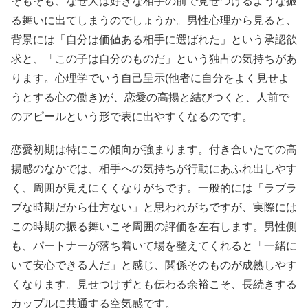
そもそも、なぜ人は好きな相手の前で見せつけるような振
る舞いに出てしまうのでしょうか。男性心理から見ると、
背景には「自分は価値ある相手に選ばれた」という承認欲
求と、「この子は自分のものだ」という独占の気持ちがあ
ります。心理学でいう自己呈示(他者に自分をよく見せよ
うとする心の働き)が、恋愛の高揚と結びつくと、人前で
のアピールという形で表に出やすくなるのです。
恋愛初期は特にこの傾向が強まります。付き合いたての高
揚感のなかでは、相手への気持ちが行動にあふれ出しやす
く、周囲が見えにくくなりがちです。一般的には「ラブラ
ブな時期だから仕方ない」と思われがちですが、実際には
この時期の振る舞いこそ周囲の評価を左右します。男性側
も、パートナーが落ち着いて場を整えてくれると「一緒に
いて安心できる人だ」と感じ、関係そのものが成熟しやす
くなります。見せつけずとも伝わる余裕こそ、長続きする
カップルに共通する空気感です。