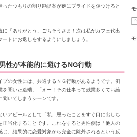
遣ったつもりの割り勘提案が逆にプライドを傷つけると
モ
直に「ありがとう、ごちそうさま！次は私がカフェ代出
モ
マートにお返しをするようにしましょう。
男性が本能的に避けるNG行動
イプの女性には、共通するＮＧ行動があるようです。例
業を聞いた途端、「えー！その仕事って残業多くてお給
に聞いてしまうシーンです。
ないアピールとして「私、思ったことをすぐ口に出しち
を正当化することです。これをすると男性側は「他人の
感じ、結果的に恋愛対象から完全に除外されるという反