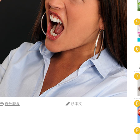
自分磨き
杉本文