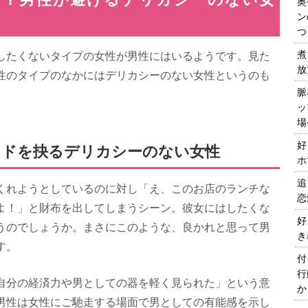
奥
ン
つ
煮
したくないタイプの女性が男性にはいるようです。見た
放
性のタイプのなかにはデリカシーのない女性というのも
脈
ッ
場
好
イドを抉るデリカシーのない女性
ホ
追
くれようとしているのに対し「え、このお店のランチな
恋
よ！」と財布を出してしまうシーン。彼女にはしたくな
好
うのでしょうか。まさにこのような、良かれと思って男
き
す。
付
行
自分の経済力や男としての器を軽く見られた」という意
か
男性は女性にご馳走する場面で男としての有能感を示し