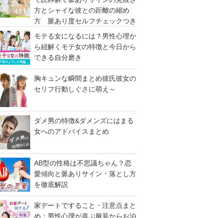
方とシャイな彼との距離の縮め
方 脈あり度セルフチェックつき
モテる女になるには？男性心理か
ら紐解くモテ女の特徴と今日から
できる自分磨き
胸キュンな瞬間まとめ彼氏彼女の
セリフ行動しぐさに萌え～
ダメ男の特徴&ダメンズにはまる
女へのアドバイスまとめ
AB型の性格は不思議ちゃん？恋
愛傾向と脈ありサイン・落とし方
を徹底解説
家デートですること・注意点まと
め：男性心理が喜ぶ服装からお泊