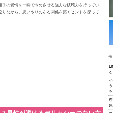
相手の愛情を一瞬で冷めさせる強力な破壊力を持ってい
返りながら、思いやりのある関係を築くヒントを探って
モ
L
る
イ
う
を
恋
気
に？男性が避けるデリカシーのない女