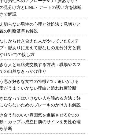
手な男性へのアプローチ6つ：脈ありサイ
の見分け方とLINE・デートの誘い方を診断
きで解説
え切らない男性の心理と対処法：見切りと
置の判断基準も解説
なしから付き合えた人がやっていた6ステ
プ：脈ありに見えて脈なしの見分け方と職
やLINEでの接し方
きな人と連絡先交換する方法：職場やスマ
での自然なきっかけ作り
う恋が好きな女性の特徴7つ：追いかける
愛がうまくいかない理由と追われ度診断
きになってはいけない人を諦める方法：好
にならないためのブレーキのかけ方も解説
き合う前のいい雰囲気を進展させる6つの
動：カップル成立目前のサインを男性心理
ら診断