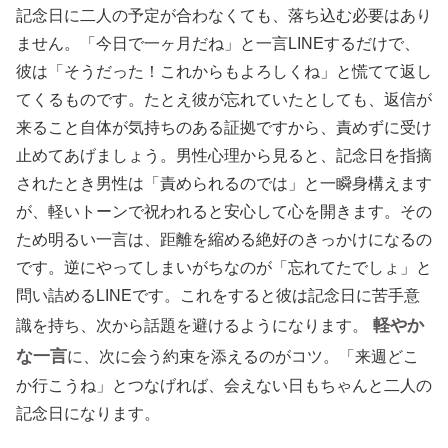
記念日に二人の予定が合わなくても、落ち込む必要はあり
ません。「今日で一ヶ月だね」と一言LINEするだけで、
彼は「そうだった！これからもよろしくね」と慌てて返し
てくるものです。たとえ彼が忘れていたとしても、返信が
来ること自体が気持ちのある証拠ですから、責めずに受け
止めてあげましょう。男性心理から見ると、記念日を指摘
されたとき男性は「責められるのでは」と一瞬身構えます
が、軽いトーンで祝われると安心して心を開きます。その
ため明るい一言は、距離を縮める絶好のきっかけになるの
です。逆にやってしまいがちなのが「忘れてたでしょ」と
問い詰めるLINEです。これをすると彼は記念日に苦手意
軽やか
識を持ち、次から話題を避けるようになります。
な一言
に、次に会う約束を添えるのがコツ。「来週どこ
か行こうね」とつなげれば、会えない日もちゃんと二人の
記念日になります。