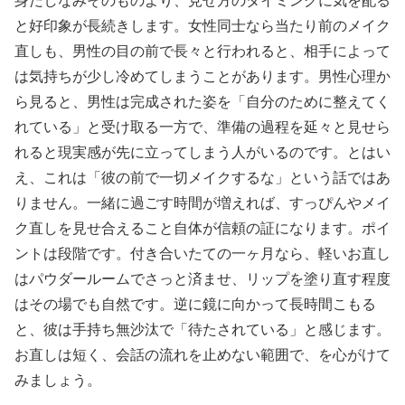
身だしなみそのものより、見せ方のタイミングに気を配る
と好印象が長続きします。女性同士なら当たり前のメイク
直しも、男性の目の前で長々と行われると、相手によって
は気持ちが少し冷めてしまうことがあります。男性心理か
ら見ると、男性は完成された姿を「自分のために整えてく
れている」と受け取る一方で、準備の過程を延々と見せら
れると現実感が先に立ってしまう人がいるのです。とはい
え、これは「彼の前で一切メイクするな」という話ではあ
りません。一緒に過ごす時間が増えれば、すっぴんやメイ
ク直しを見せ合えること自体が信頼の証になります。ポイ
ントは段階です。付き合いたての一ヶ月なら、軽いお直し
はパウダールームでさっと済ませ、リップを塗り直す程度
はその場でも自然です。逆に鏡に向かって長時間こもる
と、彼は手持ち無沙汰で「待たされている」と感じます。
お直しは短く、会話の流れを止めない範囲で、を心がけて
みましょう。