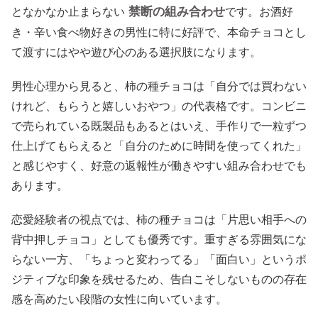
禁断の組み合わせ
となかなか止まらない
です。お酒好
き・辛い食べ物好きの男性に特に好評で、本命チョコとし
て渡すにはやや遊び心のある選択肢になります。
男性心理から見ると、柿の種チョコは「自分では買わない
けれど、もらうと嬉しいおやつ」の代表格です。コンビニ
で売られている既製品もあるとはいえ、手作りで一粒ずつ
仕上げてもらえると「自分のために時間を使ってくれた」
と感じやすく、好意の返報性が働きやすい組み合わせでも
あります。
恋愛経験者の視点では、柿の種チョコは「片思い相手への
背中押しチョコ」としても優秀です。重すぎる雰囲気にな
らない一方、「ちょっと変わってる」「面白い」というポ
ジティブな印象を残せるため、告白こそしないものの存在
感を高めたい段階の女性に向いています。