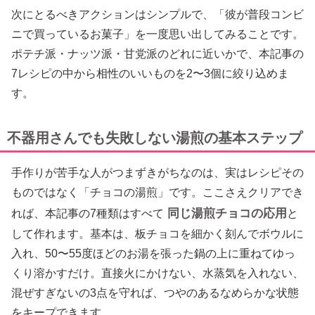
次にとるべきアクションはシンプルで、「彼が普段コンビ
ニで買っているお菓子」を一度思い出してみることです。
ポテチ派・ナッツ派・甘党派のどれに近いかで、本記事の
7レシピの中から相性のいいものを2〜3個に絞り込めま
す。
不器用さんでも失敗しない湯煎の基本ステップ
手作りが苦手な人がつまずきがちなのは、実はレシピその
ものではなく「チョコの湯煎」です。ここさえクリアでき
同じ湯煎チョコの応用
れば、本記事の7種類はすべて
と
して作れます。基本は、板チョコを細かく刻んでボウルに
入れ、50〜55度ほどのお湯を張った鍋の上に重ねてゆっ
くり溶かすだけ。直接火にかけない、水蒸気を入れない、
混ぜすぎないの3点を守れば、つやのあるなめらかな状態
をキープできます。