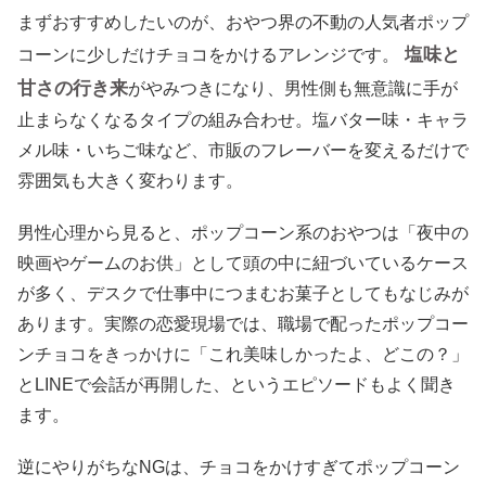
まずおすすめしたいのが、おやつ界の不動の人気者ポップ
塩味と
コーンに少しだけチョコをかけるアレンジです。
甘さの行き来
がやみつきになり、男性側も無意識に手が
止まらなくなるタイプの組み合わせ。塩バター味・キャラ
メル味・いちご味など、市販のフレーバーを変えるだけで
雰囲気も大きく変わります。
男性心理から見ると、ポップコーン系のおやつは「夜中の
映画やゲームのお供」として頭の中に紐づいているケース
が多く、デスクで仕事中につまむお菓子としてもなじみが
あります。実際の恋愛現場では、職場で配ったポップコー
ンチョコをきっかけに「これ美味しかったよ、どこの？」
とLINEで会話が再開した、というエピソードもよく聞き
ます。
逆にやりがちなNGは、チョコをかけすぎてポップコーン