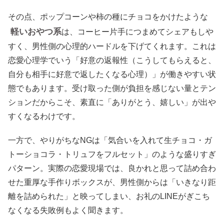
その点、ポップコーンや柿の種にチョコをかけたような
軽いおやつ系
は、コーヒー片手につまめてシェアもしや
すく、男性側の心理的ハードルを下げてくれます。これは
恋愛心理学でいう「好意の返報性（こうしてもらえると、
自分も相手に好意で返したくなる心理）」が働きやすい状
態でもあります。受け取った側が負担を感じない量とテン
ションだからこそ、素直に「ありがとう、嬉しい」が出や
すくなるわけです。
一方で、やりがちなNGは「気合いを入れて生チョコ・ガ
トーショコラ・トリュフをフルセット」のような盛りすぎ
パターン。実際の恋愛現場では、良かれと思って詰め合わ
せた重厚な手作りボックスが、男性側からは「いきなり距
離を詰められた」と映ってしまい、お礼のLINEがぎこち
なくなる失敗例もよく聞きます。