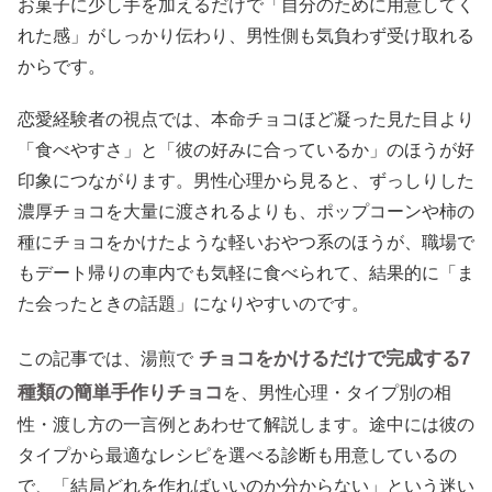
お菓子に少し手を加えるだけで「自分のために用意してく
れた感」がしっかり伝わり、男性側も気負わず受け取れる
からです。
恋愛経験者の視点では、本命チョコほど凝った見た目より
「食べやすさ」と「彼の好みに合っているか」のほうが好
印象につながります。男性心理から見ると、ずっしりした
濃厚チョコを大量に渡されるよりも、ポップコーンや柿の
種にチョコをかけたような軽いおやつ系のほうが、職場で
もデート帰りの車内でも気軽に食べられて、結果的に「ま
た会ったときの話題」になりやすいのです。
チョコをかけるだけで完成する7
この記事では、湯煎で
種類の簡単手作りチョコ
を、男性心理・タイプ別の相
性・渡し方の一言例とあわせて解説します。途中には彼の
タイプから最適なレシピを選べる診断も用意しているの
で、「結局どれを作ればいいのか分からない」という迷い