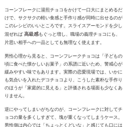
コーンフレークに湯煎チョコをかけて一口大にまとめるだ
けで、サクサクの軽い食感と手作り感が同時に出せるのが
このレシピのいいところです。スライスアーモンドを少し
高級感
混ぜれば
もぐっと増し、職場の義理チョコにも、
片思い相手への一品としても無理なく使えます。
男性心理から見ると、コーンフレークチョコは「子どもの
頃に食べた懐かしいお菓子」の系譜に近いため、警戒心が
緩みやすい味でもあります。実際の恋愛現場では、いかに
も気合いを入れたデコチョコより、こうした素朴な手作り
のほうが「家庭的に見える」と評価される場面も少なくあ
りません。
逆にやってしまいがちなのが、コーンフレークに対してチ
ョコの量を多くしすぎて、塊が重くなってしまうケース。
男性側は内心では「ちょっとくどいな」と感じても口には