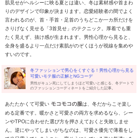
肌見せがヘルシーに映る夏とは違い、冬は素材感や首まわ
りのデザインで印象が決まります。恋愛経験者の間でよく
言われるのが、首・手首・足首のうちどこか一カ所だけを
さりげなく見せる「3首見せ」のテクニック。厚着でも重
たく見えず、抜け感が生まれます。男性心理から見ると、
全身を盛るより一点だけ素肌がのぞくほうが視線を集めや
すいのです。
冬ファッションで男心をくすぐる！男性心理から見る
可愛いモテ服の正解とNGコーデ
男性がキュン死にしてしまうほど可愛いと感じる、冬デートで
のファッションコーディネートをご紹介した記事。
モコモコの服
あたたかくて可愛い
は、冬だからこそ楽し
める定番です。暖かさと可愛さの両方を求めるなら、シー
ンやTPOに合わせた選び方を押さえておくと失敗しませ
ん。逆にやってしまいがちなのは、可愛さ優先で薄着をし