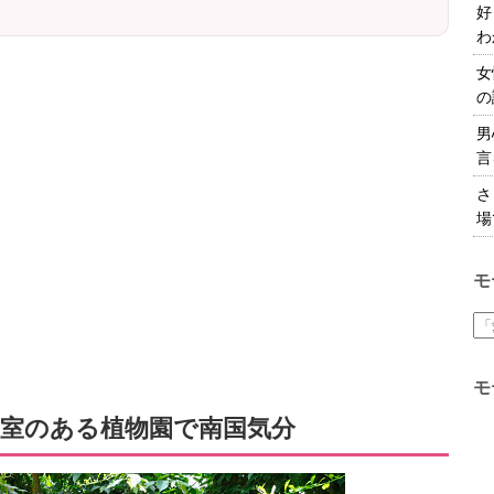
好
わ
女
の
男
言
さ
場
モ
モ
室のある植物園で南国気分