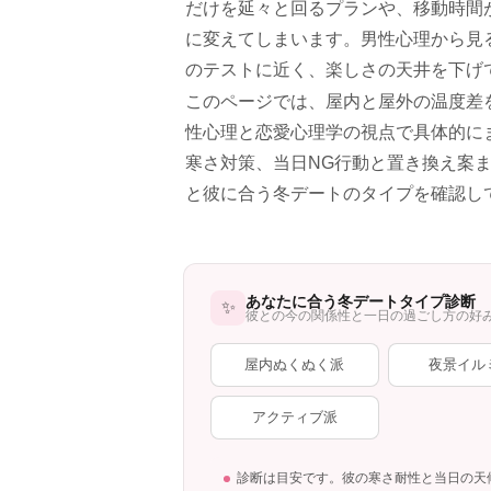
だけを延々と回るプランや、移動時間
に変えてしまいます。男性心理から見
のテストに近く、楽しさの天井を下げ
このページでは、屋内と屋外の温度差
性心理と恋愛心理学の視点で具体的に
寒さ対策、当日NG行動と置き換え案
と彼に合う冬デートのタイプを確認し
あなたに合う冬デートタイプ診断
✨
彼との今の関係性と一日の過ごし方の好
屋内ぬくぬく派
夜景イル
アクティブ派
診断は目安です。彼の寒さ耐性と当日の天