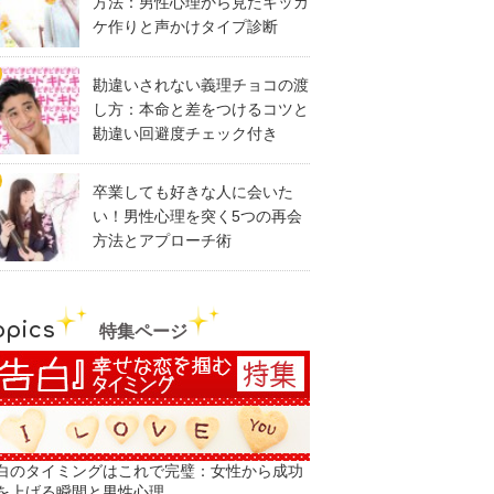
方法：男性心理から見たキッカ
ケ作りと声かけタイプ診断
勘違いされない義理チョコの渡
し方：本命と差をつけるコツと
勘違い回避度チェック付き
卒業しても好きな人に会いた
い！男性心理を突く5つの再会
方法とアプローチ術
opics
特集ページ
白のタイミングはこれで完璧：女性から成功
を上げる瞬間と男性心理