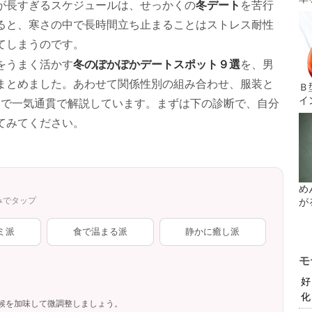
冬デート
が長すぎるスケジュールは、せっかくの
を苦行
ると、寒さの中で長時間立ち止まることはストレス耐性
てしまうのです。
冬のぽかぽかデートスポット９選
をうまく活かす
を、男
まとめました。あわせて関係性別の組み合わせ、服装と
Ｂ
イ
まで一気通貫で解説しています。まずは下の診断で、自分
てみてください。
め
みでタップ
が
ミ派
食で温まる派
静かに癒し派
モ
好
化
候を加味して微調整しましょう。