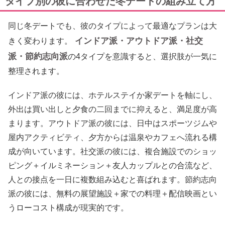
タイプ別の彼に合わせた冬デートの組み立て方
同じ冬デートでも、彼のタイプによって最適なプランは大
インドア派・アウトドア派・社交
きく変わります。
派・節約志向派
の4タイプを意識すると、選択肢が一気に
整理されます。
インドア派の彼には、ホテルステイか家デートを軸にし、
外出は買い出しと夕食の二回までに抑えると、満足度が高
まります。アウトドア派の彼には、日中はスポーツジムや
屋内アクティビティ、夕方からは温泉やカフェへ流れる構
成が向いています。社交派の彼には、複合施設でのショッ
ピング＋イルミネーション＋友人カップルとの合流など、
人との接点を一日に複数組み込むと喜ばれます。節約志向
派の彼には、無料の展望施設＋家での料理＋配信映画とい
うローコスト構成が現実的です。