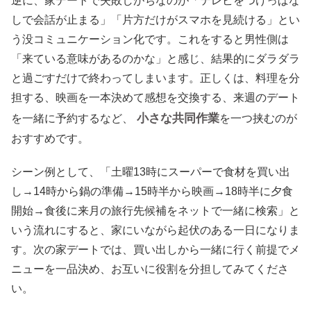
逆に、家デートで失敗しがちなのが「テレビをつけっぱな
しで会話が止まる」「片方だけがスマホを見続ける」とい
う没コミュニケーション化です。これをすると男性側は
「来ている意味があるのかな」と感じ、結果的にダラダラ
と過ごすだけで終わってしまいます。正しくは、料理を分
担する、映画を一本決めて感想を交換する、来週のデート
小さな共同作業
を一緒に予約するなど、
を一つ挟むのが
おすすめです。
シーン例として、「土曜13時にスーパーで食材を買い出
し→14時から鍋の準備→15時半から映画→18時半に夕食
開始→食後に来月の旅行先候補をネットで一緒に検索」と
いう流れにすると、家にいながら起伏のある一日になりま
す。次の家デートでは、買い出しから一緒に行く前提でメ
ニューを一品決め、お互いに役割を分担してみてくださ
い。