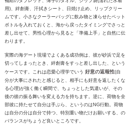
補給のタブレット、薄手のタオル、ジップ袋(濡れた水着
用)、絆創膏、汗拭きシート、日焼け止め、リップクリー
ムです。小さなクーラーバッグに飲み物と凍らせたペット
ボトルを入れておくと、海から戻ったタイミングでさっと
差し出せて、男性心理から見ると「準備上手」と自然に伝
わります。
実際の海デート現場でよくある成功例は、彼が砂浜で足を
切ってしまったとき、絆創膏をすっと差し出した、という
好意の返報性
ケースです。これは恋愛心理学でいう
(自
分が大事にされたと感じると、相手にも好意を返したくな
る心理)が強く働く瞬間で、ちょっとした気遣いが、その
後の彼の振る舞いを変える力を持ちます。逆に、荷物を全
部彼に持たせて自分は手ぶら、というのはNG行動。荷物
は自分の分は自分で持つ、特別重い物だけお願いする、の
バランスがちょうど良いところです。