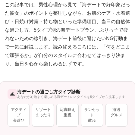
この記事では、男性心理から見て「海デートで好印象だっ
た彼女」のポイントを整理しながら、お肌のケア・水着選
び・日焼け対策・持ち物といった準備項目、当日の自然体
な過ごし方、5タイプ別の海デートプラン、ぶりっ子で疲
れないための線引き、海デート前後に避けたいNG行動ま
で一気に解説します。読み終えるころには、「何をどこま
で頑張るか」が自分のスタイルに合わせてはっきり決ま
り、当日を心から楽しめるはずです。
海デートの過ごし方タイプ診断
🌊
あなたが心地よく楽しめる海デートのスタイルを5タイプから提案します
アクティ
リゾート
写真映え
サンセッ
海辺
ブ
まったり
重視
ト
グルメ
海遊び
散歩