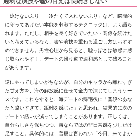
過剰な演技や嘘の甘えは長続きしない
「泳げないふり」「冷たくて入れないふり」など、瞬間的
に守ってあげたい本能を刺激するテクニックは、よく語ら
れます。ただし、相手を長く好きでいたい・関係を続けた
いと考えているなら、嘘や演技を重ねる過ごし方はおすす
めできません。男性心理から見ると、嘘っぽさは敏感に感
じ取られやすく、デートの帰り道で違和感として残ること
があります。
逆にやってしまいがちなのが、自分のキャラから離れすぎ
た甘え方を、海の解放感に任せて全力で演じてしまうケー
スです。これをすると、海デートの帰宅後に「普段のあな
たと違いすぎて、距離を感じた」と思われ、結果的に次の
デートの誘いが減ってしまうことがあります。正しくは、
自分らしさを保ちつつ、海ならではの非日常感を少しだけ
足すこと。具体的には、普段は言わない「今日、来てよか