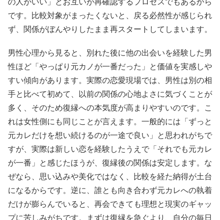
の人がいい」とお互いが再確認するプロセスでもあるから
です。比較対象がまったくないと、戻る必然性が感じられ
ず、関係がぼんやりしたまま再スタートしてしまいます。
男性心理から見ると、別れた後に他の出会いを経験した男
性ほど「やっぱり元カノが一番だった」と価値を実感しや
すい傾向があります。実際の恋愛現場では、男性は別の相
手と比べて初めて、以前の関係の心地よさに気づくことが
多く、そのため復縁への本気度が高まりやすいのです。こ
れは女性側にも同じことが言えます。一般的には「ずっと
元カレだけを想い続けるのが一途で良い」と思われがちで
すが、実際は新しい恋を経験したうえで「それでも元カレ
が一番」と感じたほうが、復縁後の関係は安定します。な
ぜなら、思い込みや美化ではなく、比較を経た納得が土台
になるからです。逆に、誰とも向き合わず元カレへの執着
だけが膨らんでいると、再会できても理想と現実のギャッ
プに苦しみがちです。まずは復縁を急ぐより、自分の毎日