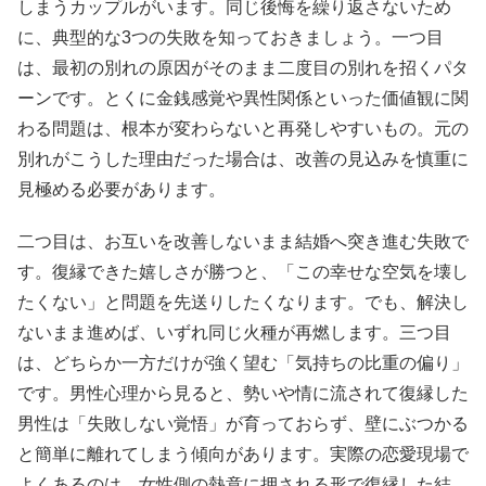
しまうカップルがいます。同じ後悔を繰り返さないため
に、典型的な3つの失敗を知っておきましょう。一つ目
は、最初の別れの原因がそのまま二度目の別れを招くパタ
ーンです。とくに金銭感覚や異性関係といった価値観に関
わる問題は、根本が変わらないと再発しやすいもの。元の
別れがこうした理由だった場合は、改善の見込みを慎重に
見極める必要があります。
二つ目は、お互いを改善しないまま結婚へ突き進む失敗で
す。復縁できた嬉しさが勝つと、「この幸せな空気を壊し
たくない」と問題を先送りしたくなります。でも、解決し
ないまま進めば、いずれ同じ火種が再燃します。三つ目
は、どちらか一方だけが強く望む「気持ちの比重の偏り」
です。男性心理から見ると、勢いや情に流されて復縁した
男性は「失敗しない覚悟」が育っておらず、壁にぶつかる
と簡単に離れてしまう傾向があります。実際の恋愛現場で
よくあるのは、女性側の熱意に押される形で復縁した結