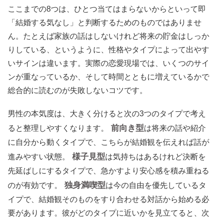
ここまでの8つは、ひとつ当てはまらないからといって即
「結婚する気なし」と判断するためのものではありませ
ん。たとえば家族の話はしないけれど将来の貯金はしっか
りしている、というように、性格やタイプによって出やす
いサインは違います。実際の恋愛現場では、いくつのサイ
ンが重なっているか、そして時間とともに増えているかで
総合的に読むのが失敗しないコツです。
男性の本気度は、大きく分けると次の3つのタイプで考え
前向き型
ると整理しやすくなります。
は将来の話や紹介
に自分から動くタイプで、こちらが結婚観を伝えれば話が
様子見型
進みやすい状態。
は気持ちはあるけれど決断を
先延ばしにするタイプで、急かすより安心感を積み重ねる
独身満喫型
のが有効です。
は今の自由を優先しているタ
イプで、結婚観そのものをすり合わせる対話から始める必
要があります。彼がどのタイプに近いかを見立てると、次