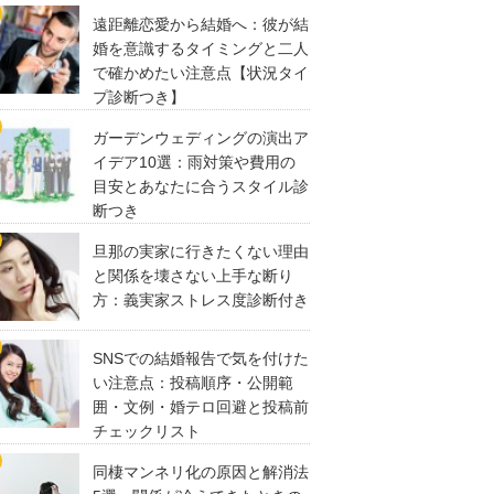
遠距離恋愛から結婚へ：彼が結
婚を意識するタイミングと二人
で確かめたい注意点【状況タイ
プ診断つき】
ガーデンウェディングの演出ア
イデア10選：雨対策や費用の
目安とあなたに合うスタイル診
断つき
旦那の実家に行きたくない理由
と関係を壊さない上手な断り
方：義実家ストレス度診断付き
SNSでの結婚報告で気を付けた
い注意点：投稿順序・公開範
囲・文例・婚テロ回避と投稿前
チェックリスト
同棲マンネリ化の原因と解消法