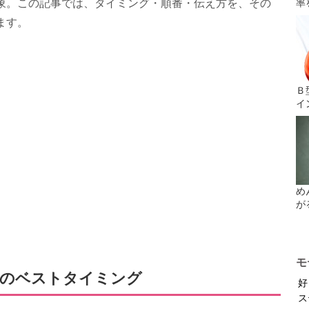
象。この記事では、タイミング・順番・伝え方を、その
率
ます。
Ｂ
イ
め
が
モ
きのベストタイミング
好
ス