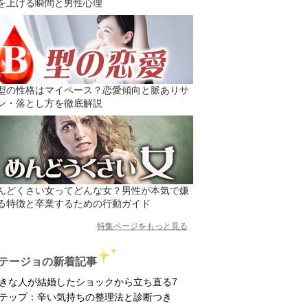
を上げる瞬間と男性心理
型の性格はマイペース？恋愛傾向と脈ありサ
ン・落とし方を徹底解説
んどくさい女ってどんな女？男性が本気で嫌
る特徴と卒業するための行動ガイド
特集ページをもっと見る
テージョの新着記事
きな人が結婚したショックから立ち直る7
テップ：辛い気持ちの整理法と診断つき