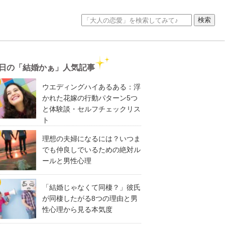
日の「結婚かぁ」人気記事
ウエディングハイあるある：浮
かれた花嫁の行動パターン5つ
と体験談・セルフチェックリス
ト
理想の夫婦になるには？いつま
でも仲良しでいるための絶対ル
ールと男性心理
「結婚じゃなくて同棲？」彼氏
が同棲したがる8つの理由と男
性心理から見る本気度