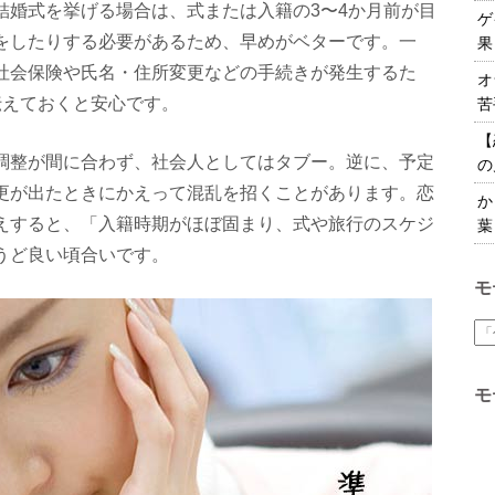
結婚式を挙げる場合は、式または入籍の3〜4か月前が目
ゲ
をしたりする必要があるため、早めがベターです。一
果
社会保険や氏名・住所変更などの手続きが発生するた
オ
伝えておくと安心です。
苦
【
調整が間に合わず、社会人としてはタブー。逆に、予定
の
更が出たときにかえって混乱を招くことがあります。恋
か
えすると、「入籍時期がほぼ固まり、式や旅行のスケジ
葉
うど良い頃合いです。
モ
モ