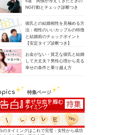
5選 関係が冷えてきたときの
NG行動とチェック診断つき
彼氏との結婚相性を見極める方
法：相性のいいカップルの特徴
と結婚前のチェックポイント
【安定タイプ診断つき】
お金がない・貧乏な彼氏と結婚
して大丈夫？男性心理から見る
幸せの条件と乗り越え方
opics
特集ページ
白のタイミングはこれで完璧：女性から成功