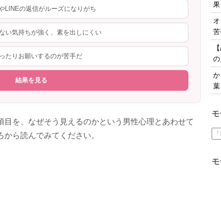
果
やLINEの返信がルーズになりがち
オ
苦
ない気持ちが強く、素を出しにくい
【
ったりお願いするのが苦手だ
の
か
結果を見る
葉
モ
項目を、なぜそう見えるのかという男性心理とあわせて
ろから読んでみてください。
モ