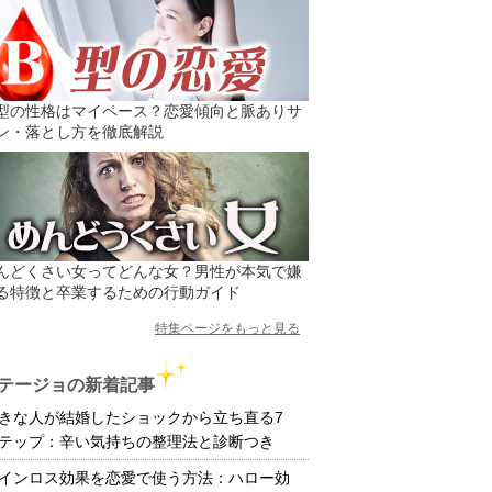
型の性格はマイペース？恋愛傾向と脈ありサ
ン・落とし方を徹底解説
んどくさい女ってどんな女？男性が本気で嫌
る特徴と卒業するための行動ガイド
特集ページをもっと見る
テージョの新着記事
きな人が結婚したショックから立ち直る7
テップ：辛い気持ちの整理法と診断つき
インロス効果を恋愛で使う方法：ハロー効