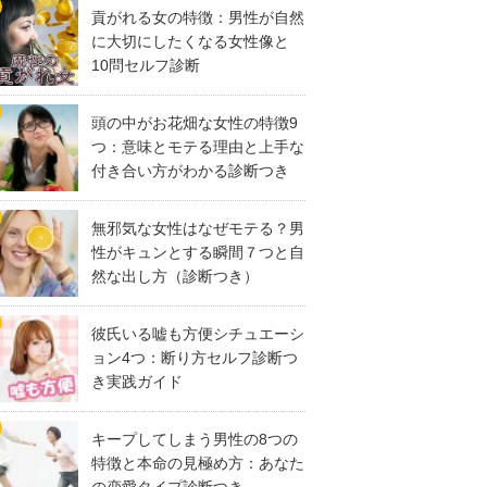
貢がれる女の特徴：男性が自然
に大切にしたくなる女性像と
10問セルフ診断
頭の中がお花畑な女性の特徴9
つ：意味とモテる理由と上手な
付き合い方がわかる診断つき
無邪気な女性はなぜモテる？男
性がキュンとする瞬間７つと自
然な出し方（診断つき）
彼氏いる嘘も方便シチュエーシ
ョン4つ：断り方セルフ診断つ
き実践ガイド
キープしてしまう男性の8つの
特徴と本命の見極め方：あなた