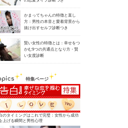
の恋愛タイプ診断つき
かまってちゃんの特徴と直し
方：男性の本音と愛着背景から
抜け出すセルフ診断つき
賢い女性の特徴とは：幸せをつ
かむ9つの共通点となり方・賢
い女度診断
opics
特集ページ
白のタイミングはこれで完璧：女性から成功
を上げる瞬間と男性心理