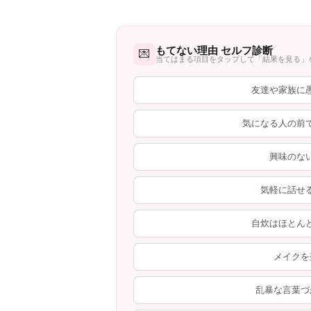
もてない理由 セルフ診断
💌
当てはまる項目をタップして「結果を見る」
友達や家族に
気になる人の前
興味のな
気軽に話せ
自炊はほとん
メイクを
乱暴な言葉づ