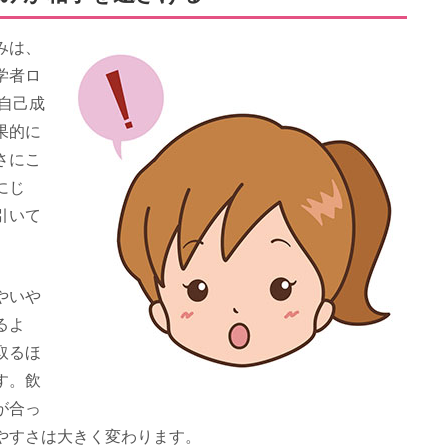
みは、
学者ロ
た自己成
果的に
さにこ
にじ
引いて
やいや
るよ
取るほ
す。飲
が合っ
やすさは大きく変わります。