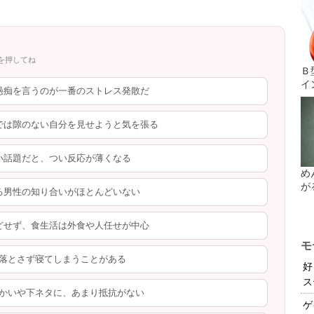
を押してね
Ｂ
イ
愚痴を言うのが一番のストレス発散だ
では隙のない自分を見せようと気を張る
い話題だと、つい反応が薄くなる
め
が
る男性の知り合いがほとんどいない
どせず、食生活は外食や人任せが中心
モ
落とさず寝てしまうことがある
好
ス
かいや下ネタに、あまり抵抗がない
ゲ