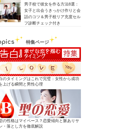
男子校で彼女を作る方法8選：
女子と出会うきっかけ作りと会
話のコツ＆男子校リア充度セル
フ診断チェック付き
opics
特集ページ
白のタイミングはこれで完璧：女性から成功
を上げる瞬間と男性心理
型の性格はマイペース？恋愛傾向と脈ありサ
ン・落とし方を徹底解説