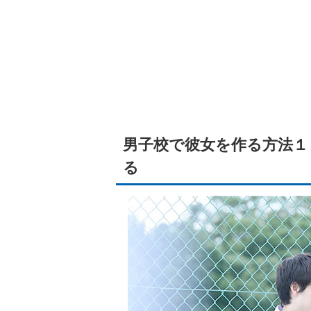
男子校で彼女を作る方法１
る