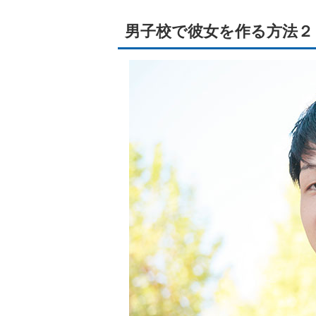
男子校で彼女を作る方法２