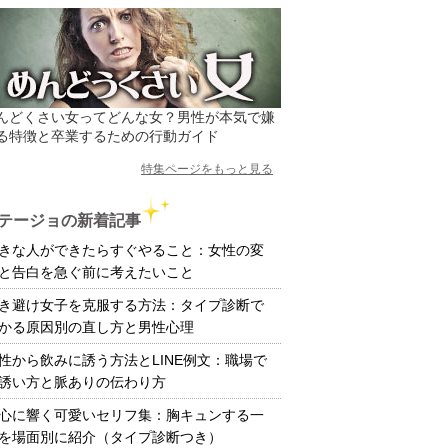
んどくさい女ってどんな女？男性が本気で嫌
る特徴と卒業するための行動ガイド
特集ページをもっと見る
テージョの新着記事
きな人ができたらすぐやること：女性の変
と告白を急ぐ前に考えたいこと
き避け女子を克服する方法：タイプ診断で
かる原因別の直し方と男性心理
性から飲みに誘う方法とLINE例文：職場で
誘い方と脈ありの伝わり方
心に響く可愛いセリフ集：胸キュンする一
を場面別に紹介（タイプ診断つき）