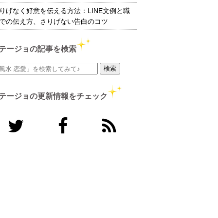
りげなく好意を伝える方法：LINE文例と職
での伝え方、さりげない告白のコツ
テージョの記事を検索
テージョの更新情報をチェック