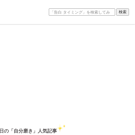
日の「自分磨き」人気記事