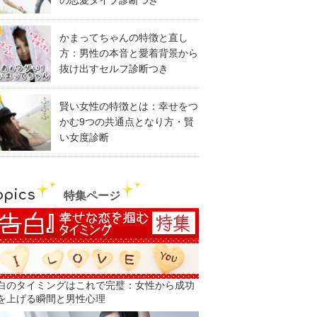
の恋愛タイプ診断つき
かまってちゃんの特徴と直し
方：男性の本音と愛着背景から
抜け出すセルフ診断つき
賢い女性の特徴とは：幸せをつ
かむ9つの共通点となり方・賢
い女度診断
opics
特集ページ
白のタイミングはこれで完璧：女性から成功
を上げる瞬間と男性心理