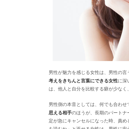
男性が魅力を感じる女性は、男性の言
考えをきちんと言葉にできる女性
に深
は、他人と自分を比較する癖が少なく
男性側の本音としては、何でも合わせ
思える相手
のほうが、長期のパートナ
定が急にキャンセルになった時、責め
を読むね」と返せる女性は、男性に安