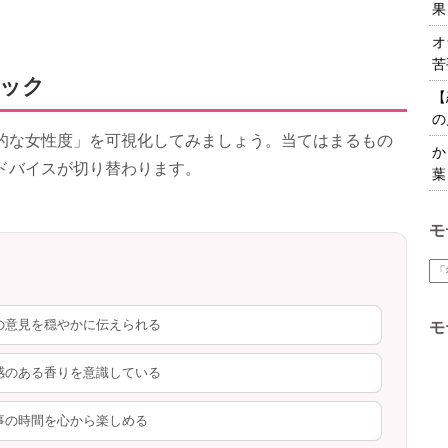
果
オ
苦
ック
【
の
的な女性度」を可視化してみましょう。当てはまるもの
か
ドバイスが切り替わります。
葉
モ
の意見を穏やかに伝えられる
モ
感のある香りを意識している
事の時間を心から楽しめる