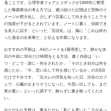
る
ことです。心理学者フォアとコザックが1986年に整理
した曝露療法の考え方では、避け続けた記憶ほど恐怖のイ
メージが肥大化し、少しずつ言葉にして向き合うことでそ
の強度が下がるとされています。ノートに書く、信頼でき
る友人に話す、といった「言語化」は、脳に「これは終わ
った過去の出来事だ」と伝える作業になります。
おすすめの手順は、A4のノートを1冊用意して、静かな休
日の午前に30分だけ時間をとる方法。書く内容は「い
つ・どこで・誰に・何をされたか」「そのとき自分は何を
感じたか」「今、思い出して何を感じているか」の3項目
だけで十分です。「元カレの浮気を知った日、渋谷のカフ
ェで、心臓が止まりそうになった。今思い出しても、まだ
胃が重い」といった調子で、飾らずに書き殴ってくださ
い。
やりがちな失敗は、書きながら「私にも悪いところがあっ