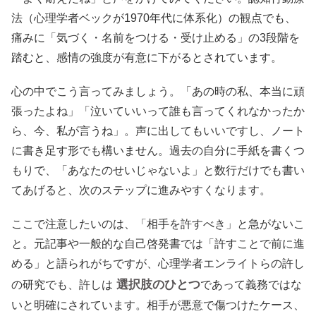
法（心理学者ベックが1970年代に体系化）の観点でも、
痛みに「気づく・名前をつける・受け止める」の3段階を
踏むと、感情の強度が有意に下がるとされています。
心の中でこう言ってみましょう。「あの時の私、本当に頑
張ったよね」「泣いていいって誰も言ってくれなかったか
ら、今、私が言うね」。声に出してもいいですし、ノート
に書き足す形でも構いません。過去の自分に手紙を書くつ
もりで、「あなたのせいじゃないよ」と数行だけでも書い
てあげると、次のステップに進みやすくなります。
ここで注意したいのは、「相手を許すべき」と急がないこ
と。元記事や一般的な自己啓発書では「許すことで前に進
める」と語られがちですが、心理学者エンライトらの許し
選択肢のひとつ
の研究でも、許しは
であって義務ではな
いと明確にされています。相手が悪意で傷つけたケース、