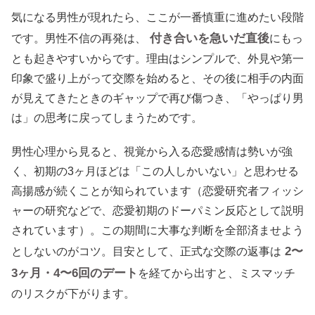
気になる男性が現れたら、ここが一番慎重に進めたい段階
付き合いを急いだ直後
です。男性不信の再発は、
にもっ
とも起きやすいからです。理由はシンプルで、外見や第一
印象で盛り上がって交際を始めると、その後に相手の内面
が見えてきたときのギャップで再び傷つき、「やっぱり男
は」の思考に戻ってしまうためです。
男性心理から見ると、視覚から入る恋愛感情は勢いが強
く、初期の3ヶ月ほどは「この人しかいない」と思わせる
高揚感が続くことが知られています（恋愛研究者フィッシ
ャーの研究などで、恋愛初期のドーパミン反応として説明
されています）。この期間に大事な判断を全部済ませよう
2〜
としないのがコツ。目安として、正式な交際の返事は
3ヶ月・4〜6回のデート
を経てから出すと、ミスマッチ
のリスクが下がります。