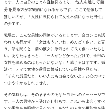
他人を通して自
ます。人は自分のことを直接見るより、
分を見る
方が客観的になれるからです。ここで想像して
ほしいのが、「女性に裏切られて女性不信になった男性」
の姿です。
職場に、こんな男性の同僚がいるとします。合コンにも誘
われても行かず、「女はもういいわ、めんどくさい」と言
う。話を聞くと、前の彼女に浮気されて長く傷ついたらし
い。あなたはきっと、「一人がひどかっただけで、全部の
女性を諦めるのはもったいないな」と感じるはずです。婚
活パーティで女性を露骨に警戒している男性を見たら、
「そんな態度だと、いい人にも出会えないよ」と心の中で
つぶやくかもしれません。
その気持ちは、そのまま今のあなた自身へのメッセージで
す。一人の男性から受けた仕打ちで、これから出会うすべ
ての男性を色眼鏡で見るのは、あなたの人生の可能性を狭