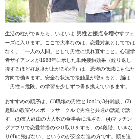
男性と接点を増やす
生活の柱ができたら、いよいよ
フェ
ーズに入ります。ここで大事なのは、恋愛対象としてでは
なく、「一人の人間」として男性に慣れ直すこと。心理学
者ザイアンスが1968年に示した単純接触効果（繰り返し
接するほど好意度が上がる心理）は、恐怖の低減にも似た
方向で働きます。安全な状況で接触量が増えると、脳は
「男性＝危険」の学習を少しずつ書き換えていきます。
おすすめの順序は、(1)職場の男性と1on1で3分雑談、(2)
趣味の教室やスポーツサークルで男性と共通の話題で話
す、(3)友人経由の大人数の食事会に混ざる、(4)マッチン
グアプリで恋愛前提のやり取りをする、の4段階。いきな
り(4)に飛ばない、というのが安全な進め方です。順を追