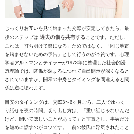
じっくりお互いを見て始まった交際が安定してきたら、最
過去の傷を共有する
後のステップは
ことです。ただし、
これは「打ち明けて楽になる」ためではなく、「同じ地雷
を踏ませないための予告」として行うのが本質です。心理
学者アルトマンとテイラーが1973年に整理した社会的浸
透理論では、関係が深まるにつれて自己開示が深くなると
されていますが、開示の中身とタイミングを間違えると関
係は逆に壊れます。
目安のタイミングは、交際3〜6ヶ月ごろ、二人でゆっく
り話せる夜の時間。切り出し方は、「重い話じゃないんだ
けど、聞いてほしいことがあって」と前置きし、事実だけ
を短めに話すのがコツです。「前の彼氏に浮気されたこと