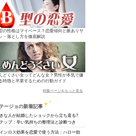
型の性格はマイペース？恋愛傾向と脈ありサ
ン・落とし方を徹底解説
んどくさい女ってどんな女？男性が本気で嫌
る特徴と卒業するための行動ガイド
特集ページをもっと見る
テージョの新着記事
きな人が結婚したショックから立ち直る7
テップ：辛い気持ちの整理法と診断つき
インロス効果を恋愛で使う方法：ハロー効