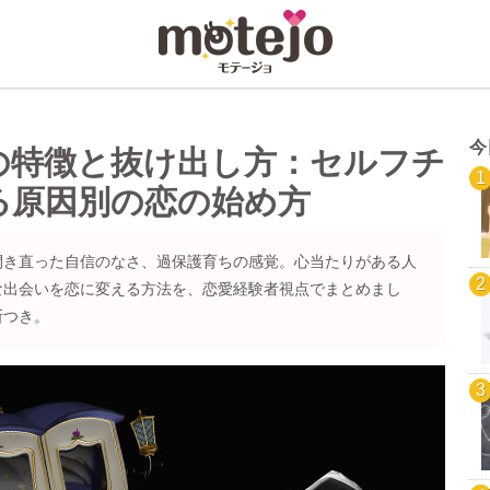
今
の特徴と抜け出し方：セルフチ
る原因別の恋の始め方
開き直った自信のなさ、過保護育ちの感覚。心当たりがある人
な出会いを恋に変える方法を、恋愛経験者視点でまとめまし
断つき。