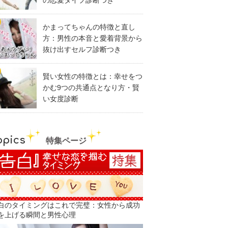
の恋愛タイプ診断つき
かまってちゃんの特徴と直し
方：男性の本音と愛着背景から
抜け出すセルフ診断つき
賢い女性の特徴とは：幸せをつ
かむ9つの共通点となり方・賢
い女度診断
opics
特集ページ
白のタイミングはこれで完璧：女性から成功
を上げる瞬間と男性心理