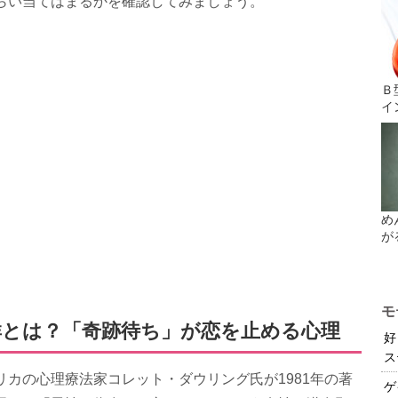
らい当てはまるかを確認してみましょう。
Ｂ
イ
め
が
モ
とは？「奇跡待ち」が恋を止める心理
好
ス
カの心理療法家コレット・ダウリング氏が1981年の著
ゲ