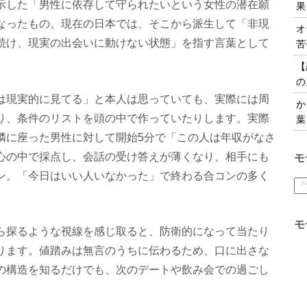
示した「男性に依存して守られたいという女性の潜在願
果
なったもの。現在の日本では、そこから派生して「非現
オ
続け、現実の出会いに動けない状態」を指す言葉として
苦
【
の
は現実的に見てる」と本人は思っていても、実際には周
か
り、条件のリストを頭の中で作っていたりします。実際
葉
隣に座った男性に対して開始5分で「この人は年収がなさ
心の中で採点し、会話の受け答えが薄くなり、相手にも
モ
ン。「今日はいい人いなかった」で終わる合コンの多く
モ
ら探るような視線を感じ取ると、防衛的になって当たり
ります。値踏みは無言のうちに伝わるため、口に出さな
の構造を知るだけでも、次のデートや飲み会での過ごし