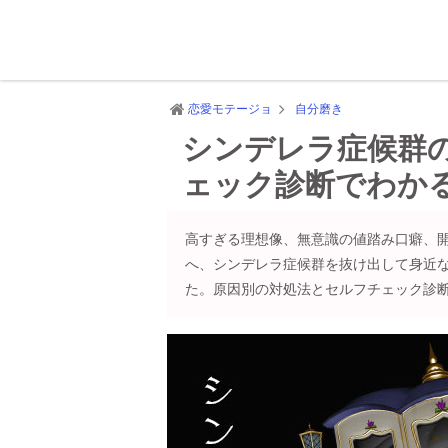
恋愛モテージョ
自分磨き
シンデレラ症候群
ェック診断でわか
高すぎる理想像、無意識の値踏み口癖、
へ、シンデレラ症候群を抜け出して身近
た。原因別の対処法とセルフチェック診