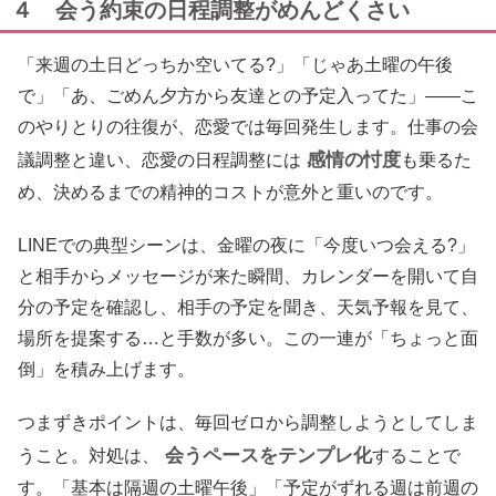
４ 会う約束の日程調整がめんどくさい
「来週の土日どっちか空いてる?」「じゃあ土曜の午後
で」「あ、ごめん夕方から友達との予定入ってた」――こ
のやりとりの往復が、恋愛では毎回発生します。仕事の会
感情の忖度
議調整と違い、恋愛の日程調整には
も乗るた
め、決めるまでの精神的コストが意外と重いのです。
LINEでの典型シーンは、金曜の夜に「今度いつ会える?」
と相手からメッセージが来た瞬間、カレンダーを開いて自
分の予定を確認し、相手の予定を聞き、天気予報を見て、
場所を提案する…と手数が多い。この一連が「ちょっと面
倒」を積み上げます。
つまずきポイントは、毎回ゼロから調整しようとしてしま
会うペースをテンプレ化
うこと。対処は、
することで
す。「基本は隔週の土曜午後」「予定がずれる週は前週の