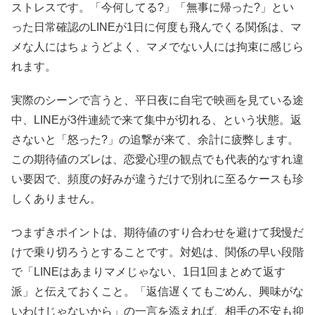
ストレスです。「今何してる?」「無事に帰った?」とい
った日常確認のLINEが1日に何度も飛んでくる関係は、マ
メな人にはちょうどよく、マメでない人には拘束に感じら
れます。
実際のシーンで言うと、平日夜に自宅で映画を見ている途
中、LINEが3件連続で来て集中が切れる、という状態。返
さないと「怒った?」の追撃が来て、余計に疲弊します。
この期待値のズレは、恋愛心理の観点でも代表的なすれ違
い要因で、頻度の好みが違うだけで別れに至るケースも珍
しくありません。
つまずきポイントは、期待値のすり合わせを避けて我慢だ
けで乗り切ろうとすることです。対処は、関係の早い段階
で「LINEはあまりマメじゃない、1日1回まとめて返す
派」と伝えておくこと。「返信遅くてもごめん、興味がな
いわけじゃないから」の一言を添えれば、相手の不安も抑