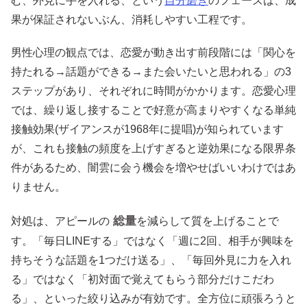
む、外見に手を入れる、という
自分磨き
のフェーズは、成
果が保証されないぶん、消耗しやすい工程です。
男性心理の観点では、恋愛が動き出す前段階には「関心を
持たれる→話題ができる→また会いたいと思われる」の3
ステップがあり、それぞれに時間がかかります。恋愛心理
では、繰り返し接することで好意が高まりやすくなる単純
接触効果(ザイアンスが1968年に提唱)が知られています
が、これも接触の頻度を上げすぎると逆効果になる限界条
件があるため、闇雲に会う機会を増やせばいいわけではあ
りません。
総量
対処は、アピールの
を減らして質を上げることで
す。「毎日LINEする」ではなく「週に2回、相手が興味を
持ちそうな話題を1つだけ送る」、「毎回外見に力を入れ
る」ではなく「初対面で覚えてもらう部分だけこだわ
る」、といった絞り込みが有効です。全方位に頑張ろうと