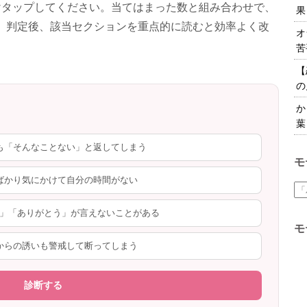
けタップしてください。当てはまった数と組み合わせで、
果
。判定後、該当セクションを重点的に読むと効率よく改
オ
苦
【
の
か
葉
ても「そんなことない」と返してしまう
モ
とばかり気にかけて自分の時間がない
めん」「ありがとう」が言えないことがある
モ
手からの誘いも警戒して断ってしまう
診断する