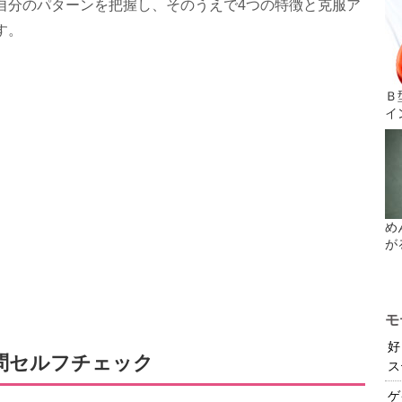
自分のパターンを把握し、そのうえで4つの特徴と克服ア
す。
Ｂ
イ
め
が
モ
好
問セルフチェック
ス
ゲ