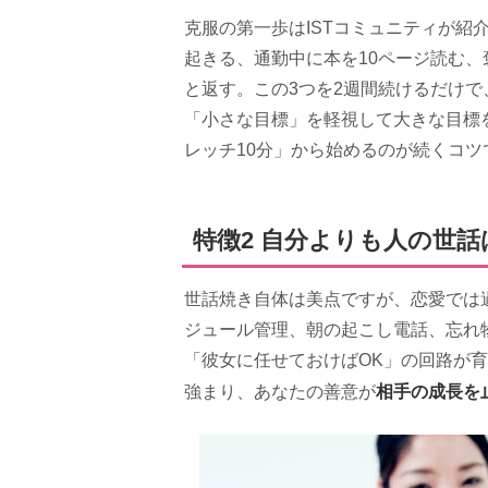
克服の第一歩はISTコミュニティが紹
起きる、通勤中に本を10ページ読む
と返す。この3つを2週間続けるだけ
「小さな目標」を軽視して大きな目標
レッチ10分」から始めるのが続くコツ
特徴2 自分よりも人の世
世話焼き自体は美点ですが、恋愛では
ジュール管理、朝の起こし電話、忘れ
「彼女に任せておけばOK」の回路が
相手の成長を
強まり、あなたの善意が