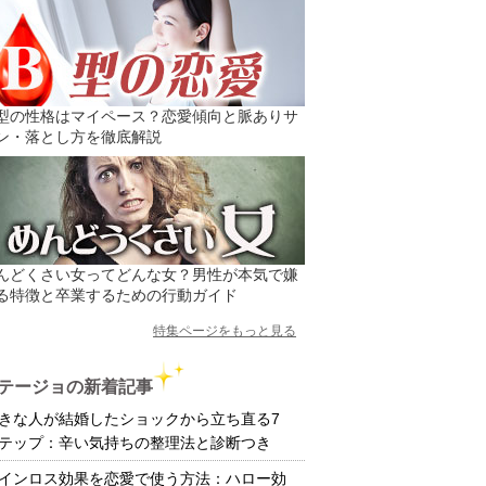
型の性格はマイペース？恋愛傾向と脈ありサ
ン・落とし方を徹底解説
んどくさい女ってどんな女？男性が本気で嫌
る特徴と卒業するための行動ガイド
特集ページをもっと見る
テージョの新着記事
きな人が結婚したショックから立ち直る7
テップ：辛い気持ちの整理法と診断つき
インロス効果を恋愛で使う方法：ハロー効