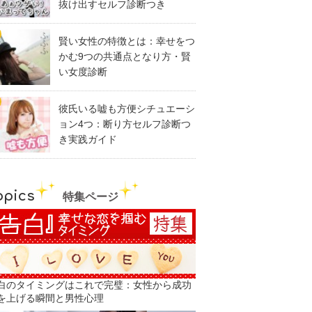
抜け出すセルフ診断つき
賢い女性の特徴とは：幸せをつ
かむ9つの共通点となり方・賢
い女度診断
彼氏いる嘘も方便シチュエーシ
ョン4つ：断り方セルフ診断つ
き実践ガイド
opics
特集ページ
白のタイミングはこれで完璧：女性から成功
を上げる瞬間と男性心理