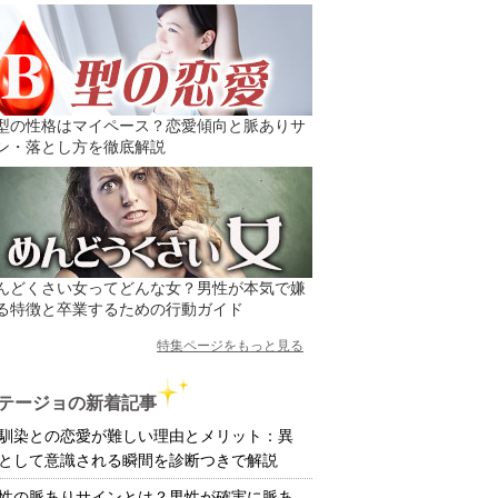
型の性格はマイペース？恋愛傾向と脈ありサ
ン・落とし方を徹底解説
んどくさい女ってどんな女？男性が本気で嫌
る特徴と卒業するための行動ガイド
特集ページをもっと見る
テージョの新着記事
馴染との恋愛が難しい理由とメリット：異
として意識される瞬間を診断つきで解説
性の脈ありサインとは？男性が確実に脈あ