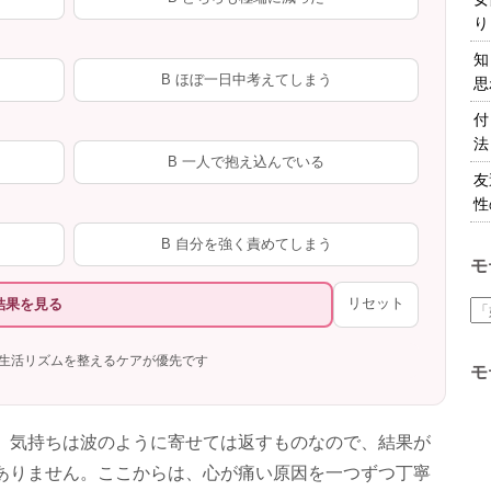
り
知
B ほぼ一日中考えてしまう
思
付
法
B 一人で抱え込んでいる
友
性
B 自分を強く責めてしまう
モ
リセット
結果を見る
生活リズムを整えるケアが優先です
モ
。気持ちは波のように寄せては返すものなので、結果が
ありません。ここからは、心が痛い原因を一つずつ丁寧