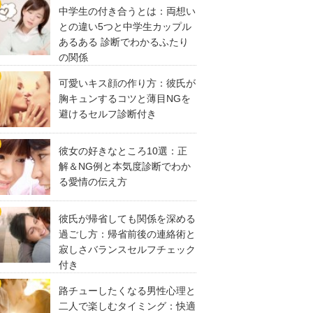
中学生の付き合うとは：両想い
との違い5つと中学生カップル
あるある 診断でわかるふたり
の関係
可愛いキス顔の作り方：彼氏が
胸キュンするコツと薄目NGを
避けるセルフ診断付き
彼女の好きなところ10選：正
解＆NG例と本気度診断でわか
る愛情の伝え方
彼氏が帰省しても関係を深める
過ごし方：帰省前後の連絡術と
寂しさバランスセルフチェック
付き
路チューしたくなる男性心理と
二人で楽しむタイミング：快適