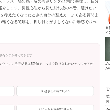
ストレス・喪失感・脳の痛みリンクの3軸で整理し、自分
紹介します。男性心理から見た別れ後の本音、避けたい
縁を考えたくなったときの自分の整え方、よくある質問ま
つ軽くなる道筋を、押し付けがましくない距離感で並べ
Ｂ
イ
必要なケアが見えてきます
め
ください。判定結果は5段階で、今すぐ取り入れたいセルフケアが
が
モ
B 起きるのがつらい
幼
性
B どちらも極端に減った
女