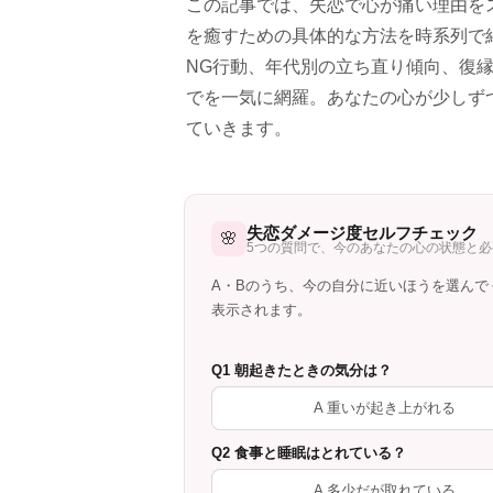
この記事では、失恋で心が痛い理由を
を癒すための具体的な方法を時系列で
NG行動、年代別の立ち直り傾向、復
でを一気に網羅。あなたの心が少しず
ていきます。
失恋ダメージ度セルフチェック
🌸
5つの質問で、今のあなたの心の状態と
A・Bのうち、今の自分に近いほうを選んで
表示されます。
Q1 朝起きたときの気分は？
A 重いが起き上がれる
Q2 食事と睡眠はとれている？
A 多少だが取れている