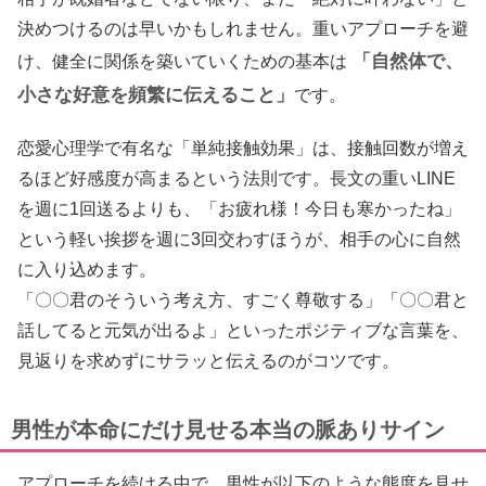
決めつけるのは早いかもしれません。重いアプローチを避
「自然体で、
け、健全に関係を築いていくための基本は
小さな好意を頻繁に伝えること」
です。
恋愛心理学で有名な「単純接触効果」は、接触回数が増え
るほど好感度が高まるという法則です。長文の重いLINE
を週に1回送るよりも、「お疲れ様！今日も寒かったね」
という軽い挨拶を週に3回交わすほうが、相手の心に自然
に入り込めます。
「〇〇君のそういう考え方、すごく尊敬する」「〇〇君と
話してると元気が出るよ」といったポジティブな言葉を、
見返りを求めずにサラッと伝えるのがコツです。
男性が本命にだけ見せる本当の脈ありサイン
アプローチを続ける中で、男性が以下のような態度を見せ