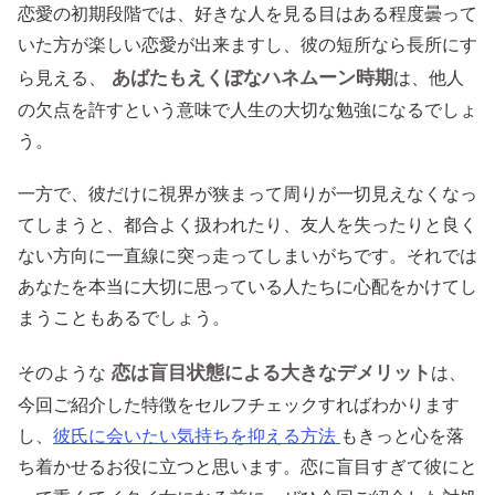
恋愛の初期段階では、好きな人を見る目はある程度曇って
いた方が楽しい恋愛が出来ますし、彼の短所なら長所にす
あばたもえくぼなハネムーン時期
ら見える、
は、他人
の欠点を許すという意味で人生の大切な勉強になるでしょ
う。
一方で、彼だけに視界が狭まって周りが一切見えなくなっ
てしまうと、都合よく扱われたり、友人を失ったりと良く
ない方向に一直線に突っ走ってしまいがちです。それでは
あなたを本当に大切に思っている人たちに心配をかけてし
まうこともあるでしょう。
恋は盲目状態による大きなデメリット
そのような
は、
今回ご紹介した特徴をセルフチェックすればわかります
し、
彼氏に会いたい気持ちを抑える方法
もきっと心を落
ち着かせるお役に立つと思います。恋に盲目すぎて彼にと