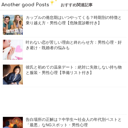
Another good Posts
おすすめ関連記事
カップルの倦怠期はいつやってくる？時期別の特徴と
乗り越え方・男性心理【危険度診断付き】
叶わない恋が苦しい理由と終わらせ方：男性心理・好
き避け・既婚者の悩みも
彼氏と初めての温泉デート：絶対に失敗しない持ち物
と服装・男性心理【準備リスト付き】
告白場所の正解は？中学生〜社会人の年代別ベストと
「最悪」なNGスポット・男性心理