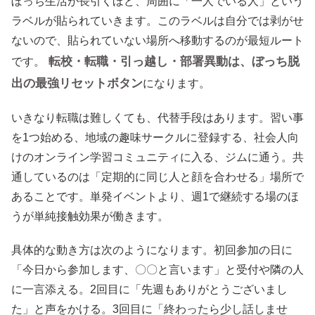
ぼっち生活が長引くほど、周囲に「一人でいる人」という
ラベルが貼られていきます。このラベルは自分では剥がせ
ないので、貼られていない場所へ移動するのが最短ルート
転校・転職・引っ越し・部署異動は、ぼっち脱
です。
出の最強リセットボタン
になります。
いきなり転職は難しくても、代替手段はあります。習い事
を1つ始める、地域の趣味サークルに登録する、社会人向
けのオンライン学習コミュニティに入る、ジムに通う。共
通しているのは「定期的に同じ人と顔を合わせる」場所で
あることです。単発イベントより、週1で継続する場のほ
うが単純接触効果が働きます。
具体的な動き方は次のようになります。初回参加の日に
「今日から参加します、〇〇と言います」と受付や隣の人
に一言添える。2回目に「先週もありがとうございまし
た」と声をかける。3回目に「終わったら少し話しませ