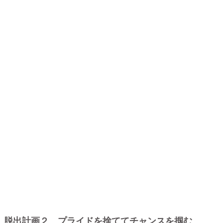
脱出計画２ プライドを捨ててチャンスを掴む