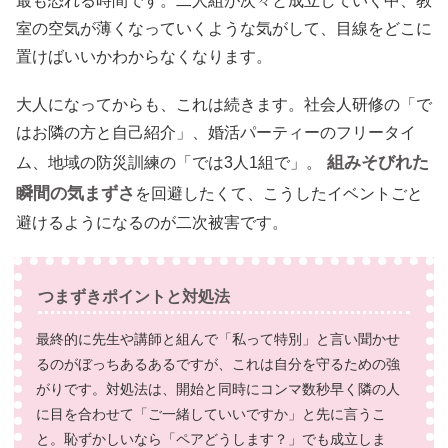
最も恐れる時間です。二人組が次々と成立していく中、教
室の空気が薄くなっていくような気がして、目線をどこに
置けばいいかわからなくなります。
大人になってからも、これは続きます。社会人研修の「で
はお隣の方と自己紹介」、婚活パーティーのフリータイ
組みそびれた
ム、地域の防災訓練の「では3人1組で」。
瞬間の気まずさ
を回避したくて、こうしたイベントごと
避けるようになるのが二次被害です。
つまずきポイントと対処法
最終的に先生や講師と組んで「私って特別」と言い聞かせ
るのがぼっちあるあるですが、これは自分を守るための強
がりです。対処法は、開始と同時にコンマ数秒早く隣の人
に目を合わせて「ご一緒していいですか」と先に言うこ
と。恥ずかしいなら「ペアどうします？」でも成立しま