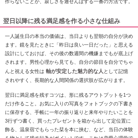
作らないことが、寂しさを通せんぼする一番の方法です。
翌日以降に残る満足感を作る小さな仕組み
一人誕生日の本当の価値は、当日よりも翌朝の自分が決め
ます。鏡を見たときに「昨日は良い一日だった」と思える
設計にしておけば、その後の数週間の機嫌までもが底上げ
されます。男性心理から見ても、自分の節目を自分でちゃ
軸が安定した魅力的な人
んと祝える女性は
として記憶
されやすく、長期的な人間関係の選択肢が広がります。
翌日に満足感を残すコツは、形に残るアウトプットを1つ
だけ作ること。お気に入りの写真をフォトブックの下書き
に保存する、手帳に一年の振り返りと来年やりたいことを
3行ずつ書く、買ったプレゼントを箱から出して定位置に
飾る、温泉宿でもらった栞を本に挟む、など、当日の体験