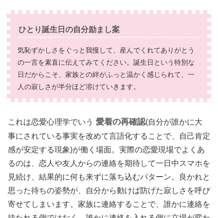
ひとり誕生日の自分励まし案
気恥ずかしさをぐっと我慢して、産んでくれてありがとう
の一言を素直に伝えてみてください。誕生日という特別な
日だからこそ、家族との絆がふっと温かく感じられて、一
人の寂しさが半分ほど溶けていきます。
愛着の再確認
これは恋愛心理学でいう
(自分が誰かに大
事にされている事実を改めて言語化することで、自己肯定
感が安定する現象)が働く場面。実際の恋愛現場でよくあ
るのは、恋人や友人からの連絡を期待して一日中スマホを
見続け、結果的に何も来ずに落ち込むパターン。良かれと
思った待ちの姿勢が、自分から動けば防げた寂しさを呼び
寄せてしまいます。家族に連絡することで、誰かに連絡を
待たれる側ではなく、誰かに連絡を入れる側に立場が変わ