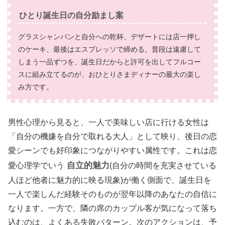
ひとり誕生日の自分励まし案
グラスシャンパンと自分への乾杯、デザートには店一押し
のケーキ、最後はエスプレッソで締める。普段は遠慮して
しまう一品ずつを、誕生日だからと許可を出してフルコー
スに組み立てるのが、おひとりさまディナーの最大の楽し
み方です。
男性心理から見ると、一人で美味しい店に行ける女性は
「自分の機嫌を自分で取れる大人」として映り、後日の恋
愛シーンでも好印象につながりやすい属性です。これは恋
自立的魅力
愛心理学でいう
(自分の時間を充実させている
人ほど他者に魅力的に映る現象)が働く側面で、誕生日を
一人で楽しんだ経験そのものが翌年以降のあなたの自信に
なります。一方で、隣の席のカップル客が気になって落ち
込むのは、よくある失敗パターン。次のアクションは、予