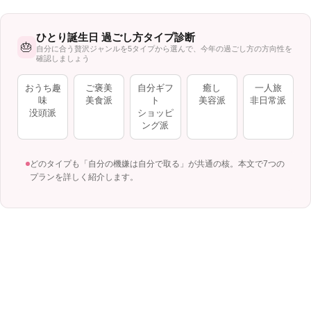
ひとり誕生日 過ごし方タイプ診断
🎂
自分に合う贅沢ジャンルを5タイプから選んで、今年の過ごし方の方向性を
確認しましょう
おうち趣
ご褒美
自分ギフ
癒し
一人旅
味
美食派
ト
美容派
非日常派
没頭派
ショッピ
ング派
どのタイプも「自分の機嫌は自分で取る」が共通の核。本文で7つの
プランを詳しく紹介します。