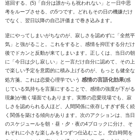
巡回する、(5)「自分は誰からも祝われない」と一日中思
考をループさせる、の5つです。どれもその日の機嫌だけ
でなく、翌日以降の自己評価まで巻き込みます。
逆にやってしまいがちなのが、寂しさを認めずに「全然平
気」と強がること。これをすると、感情を抑圧する分だけ
後でドカンと反動が来てしまいます。正しくは、当日の朝
に「今日は少し寂しい」と一言だけ自分に認めて、その上
で楽しい予定を意図的に積み上げるのが、もっとも健全な
感情の言語化効果
処方箋。これは恋愛心理学でいう
(感
じている気持ちを言葉にすることで、感情の強度が下がる
現象)が働く場面でもあります。実際の恋愛現場でも、寂
しさを認められる人ほど、人間関係に依存しすぎず長く続
く関係を築ける傾向があります。次のアクションは、当日
のスケジュールを朝・昼・夕・夜の4ブロックに分け、そ
れぞれに小さな楽しみを1つずつ仕込むこと。空白時間を