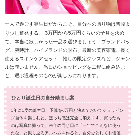
一人で過ごす誕生日だからこそ、自分への贈り物は普段よ
3万円から5万円
り少し奮発する。
くらいの予算を決め
て、本当に欲しかった一品を選びましょう。ブランドバッ
グ、腕時計、ハイブランドの財布、最新の美容家電、長く
使えるスキンケアセット、推しの限定グッズなど、ジャン
ルは問いません。当日のショッピングを工程に組み込む
と、選ぶ過程そのものが楽しみになります。
ひとり誕生日の自分励まし案
1年に1度の誕生日、予算を○万円と決めておいてショッピン
グ自体を楽しむと、ぼっち感は完全に消えます。買ったも
のは写真に撮って、来年の同じ日に「一年でこんなに使っ
たな」と振り返るアルバムを作ると、自分史としても価値