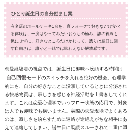
ひとり誕生日の自分励まし案
有名店のホールケーキ1台を、直フォークで好きなだけ食べ
る体験は、一度はやってみたいおうちの極み。誰の視線も
気にせずに、好きなところだけかじって、残りは翌日に回
す自由さは、誰かと一緒では味わえない解放感です。
恋愛経験者の視点では、誕生日に趣味へ没頭する時間は
自己回復モード
のスイッチを入れる絶好の機会。心理学
的にも、自分の好きなことに没頭しているときに分泌され
る快感物質は、寂しさを感じる神経活動を上書きしてくれ
ます。これは恋愛心理学でいうフロー状態の応用で、対象
は人でも趣味でも構いません。実際の恋愛現場でよくある
のは、寂しさを紛らすために連絡が途絶えがちな相手にあ
えて連絡してしまい、誕生日に既読スルーされて二重に凹