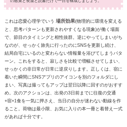
の散策と長湯と読書だけで一日を構成しましょう。
場所効果
これは恋愛心理学でいう
(物理的に環境を変える
と、思考パターンも更新されやすくなる現象)が働く場面
で、節目のタイミングと相性抜群。逆にやってしまいがち
なのが、せっかく旅先に行ったのにSNSを更新し続け、
結局自宅にいるのと変わらない情報量を浴びてしまうパタ
ーン。これをすると、寂しさを比較で増幅させてしまい、
せっかくの非日常が日常に逆戻りします。正しくは、宿に
着いた瞬間にSNSアプリのアイコンを別のフォルダにし
まい、写真は撮ってもアップは翌日以降に回すのがおすす
め。次のアクションは、出発の3日前までに往復の交通
+宿+1食を一気に押さえ、当日の自分が迷わない動線を作
ること。荷物は最小限、お気に入りの本一冊と着替え一式
があれば十分です。