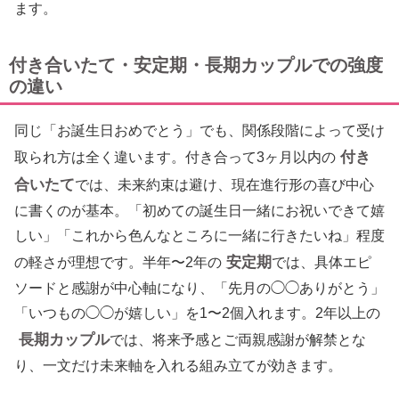
ます。
付き合いたて・安定期・長期カップルでの強度
の違い
同じ「お誕生日おめでとう」でも、関係段階によって受け
付き
取られ方は全く違います。付き合って3ヶ月以内の
合いたて
では、未来約束は避け、現在進行形の喜び中心
に書くのが基本。「初めての誕生日一緒にお祝いできて嬉
しい」「これから色んなところに一緒に行きたいね」程度
安定期
の軽さが理想です。半年〜2年の
では、具体エピ
ソードと感謝が中心軸になり、「先月の◯◯ありがとう」
「いつもの◯◯が嬉しい」を1〜2個入れます。2年以上の
長期カップル
では、将来予感とご両親感謝が解禁とな
り、一文だけ未来軸を入れる組み立てが効きます。