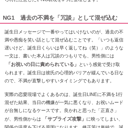
NG1 過去の不満を「冗談」として混ぜ込む
誕生日メッセージで一番やってはいけないのが、過去の不
満や愚痴を笑い話として混ぜ込むことです。「いつも返信
遅いけど、誕生日くらいは早く返してね（笑）」のような
一文は、書いた本人は冗談のつもりでも、男性側には
「お祝いの日に責められている」
という感覚で受け取
られます。誕生日は彼氏の心理的バリアが緩んでいる日な
ので、不満が直撃しやすいタイミングでもあります。
実際の恋愛現場でよくあるのは、誕生日LINEに不満を1行
混ぜた結果、当日の機嫌が一気に悪くなり、お祝いムード
が台無しになるケースです。良かれと思った「正直さ」
「サプライズ攻撃」
が、男性側からは
に映ってしまい、
関係の温度を下げる原因になります。修正策は単純で、誕