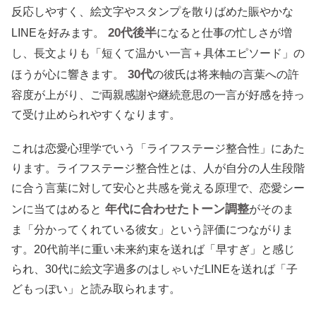
反応しやすく、絵文字やスタンプを散りばめた賑やかな
20代後半
LINEを好みます。
になると仕事の忙しさが増
し、長文よりも「短くて温かい一言＋具体エピソード」の
30代
ほうが心に響きます。
の彼氏は将来軸の言葉への許
容度が上がり、ご両親感謝や継続意思の一言が好感を持っ
て受け止められやすくなります。
これは恋愛心理学でいう「ライフステージ整合性」にあた
ります。ライフステージ整合性とは、人が自分の人生段階
に合う言葉に対して安心と共感を覚える原理で、恋愛シー
年代に合わせたトーン調整
ンに当てはめると
がそのま
ま「分かってくれている彼女」という評価につながりま
す。20代前半に重い未来約束を送れば「早すぎ」と感じ
られ、30代に絵文字過多のはしゃいだLINEを送れば「子
どもっぽい」と読み取られます。