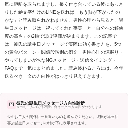
気に距離を取られますし、長く付き合っている彼にあっさ
りした絵文字だけのLINEを送れば「もう熱が下がったの
かな」と読み取られかねません。男性心理から見ると、誕
生日メッセージは「祝ってくれた事実」と「自分への解像
度の高さ」の2軸でほぼ評価が決まります。この記事で
は、彼氏の誕生日メッセージで実際に効く書き方を、5つ
の黄金パターン・関係段階別の例文・男性心理の深掘り・
やってしまいがちなNGメッセージ・送信タイミング・
FAQまで一気にまとめました。読み終わるころには、今年
送るべき一文の方向性がはっきり見えてきます。
彼氏の誕生日メッセージ方向性診断
💌
今のお二人の関係段階に合う一文の方向性が分かります
今のお二人の関係に一番近いものを選んでください。彼氏が本当に
喜ぶ誕生日メッセージの軸が下に表示されます。