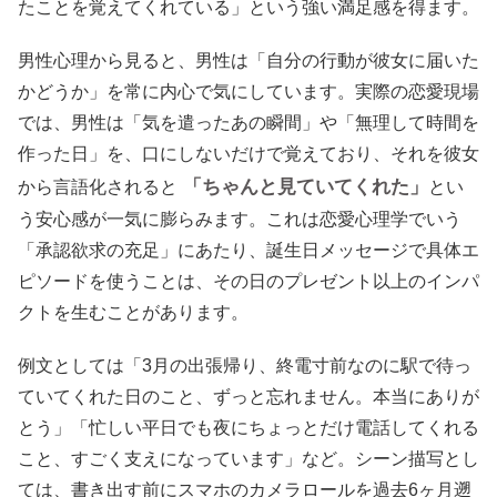
たことを覚えてくれている」という強い満足感を得ます。
男性心理から見ると、男性は「自分の行動が彼女に届いた
かどうか」を常に内心で気にしています。実際の恋愛現場
では、男性は「気を遣ったあの瞬間」や「無理して時間を
作った日」を、口にしないだけで覚えており、それを彼女
「ちゃんと見ていてくれた」
から言語化されると
とい
う安心感が一気に膨らみます。これは恋愛心理学でいう
「承認欲求の充足」にあたり、誕生日メッセージで具体エ
ピソードを使うことは、その日のプレゼント以上のインパ
クトを生むことがあります。
例文としては「3月の出張帰り、終電寸前なのに駅で待っ
ていてくれた日のこと、ずっと忘れません。本当にありが
とう」「忙しい平日でも夜にちょっとだけ電話してくれる
こと、すごく支えになっています」など。シーン描写とし
ては、書き出す前にスマホのカメラロールを過去6ヶ月遡