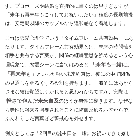
す。プロポーズや結婚を直接的に書くのは早すぎますが、
「来年も再来年もこうしてお祝いしたい」程度の長期前提
は、安定期以降のカップルなら違和感なく着地します。
これは恋愛心理学でいう「タイムフレーム共有効果」にあ
たります。タイムフレーム共有効果とは、未来の時間軸を
相手と共有する言葉が、関係の継続意思を強めるという心
「来年も一緒に」
理現象で、恋愛シーンに当てはめると
「再来年も」
といった軽い未来約束は、彼氏の中で関係
の見通しを明るくする役割を持ちます。一般的にはあから
さまな結婚願望は引かれると思われがちですが、実際は
軽さで包んだ未来言及
のほうが男性に響きます。なぜな
ら男性は将来を強要されることに防御反応を示すからで、
ふんわりした言葉ほど警戒心を外せます。
例文としては「2回目の誕生日を一緒にお祝いできて嬉し