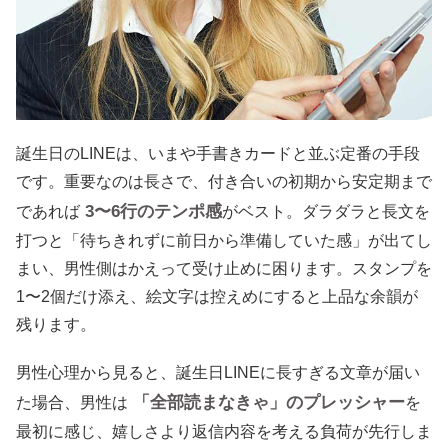
誕生日のLINEは、いまや手書きカードと並ぶ定番の手段
です。重要なのは長さで、付き合いの初期から安定期まで
3〜6行のテンポ感
であれば
がベスト。ダラダラと長文を
打つと「待ちきれずに前日から準備していた感」が出てし
まい、男性側はかえって受け止めに困ります。スタンプを
1〜2個だけ添え、絵文字は控えめにすると上品な余韻が
残ります。
男性心理から見ると、誕生日LINEに長すぎる文章が届い
「全部読まなきゃ」のプレッシャー
た場合、男性は
を
最初に感じ、嬉しさより返信内容を考える負荷が先行しま