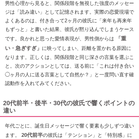
男性心理から見ると、関係段階を無視した強度のメッセー
ジは「読み違い」として記憶されます。実際の恋愛現場で
よくあるのは、付き合って2ヶ月の彼氏に「来年も再来年
もずっと」と書いた結果、彼氏が黙り込んでしまうケース
「重
です。良かれと思った愛情表現が、男性側からは
い・急ぎすぎ」
に映ってしまい、距離を置かれる原因に
なります。正しくは、関係段階と同じ深さの言葉を選ぶこ
と。次のアクションとしては、送る前に「これは付き合い
◯ヶ月の人に送る言葉として自然か？」と一度問い直す確
認動作を入れてみてください。
20代前半・後半・30代の彼氏で響くポイントの
違い
年代ごとに、誕生日メッセージで響く要素も少しずつ違い
20代前半
ます。
の彼氏は「テンション」と「特別感」に