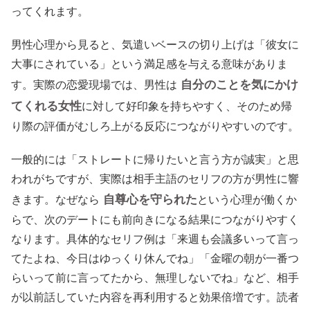
ってくれます。
男性心理から見ると、気遣いベースの切り上げは「彼女に
大事にされている」という満足感を与える意味がありま
自分のことを気にかけ
す。実際の恋愛現場では、男性は
てくれる女性
に対して好印象を持ちやすく、そのため帰
り際の評価がむしろ上がる反応につながりやすいのです。
一般的には「ストレートに帰りたいと言う方が誠実」と思
われがちですが、実際は相手主語のセリフの方が男性に響
自尊心を守られた
きます。なぜなら
という心理が働くか
らで、次のデートにも前向きになる結果につながりやすく
なります。具体的なセリフ例は「来週も会議多いって言っ
てたよね、今日はゆっくり休んでね」「金曜の朝が一番つ
らいって前に言ってたから、無理しないでね」など、相手
が以前話していた内容を再利用すると効果倍増です。読者