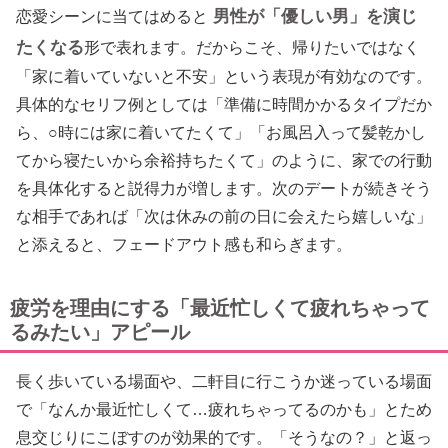
男性が「優しい男」を演じ
恋愛シーンに当てはめると
たくなる
形で表れます。だからこそ、帰りたいではなく
「家に着いていないと不安」という表現が有効なのです。
具体的なセリフ例としては「準備に時間かかるタイプだか
ら、○時には家に着いてたくて」「お風呂入って髪乾かし
てから寝たいから余裕持ちたくて」のように、家での行動
を具体化すると説得力が増します。次のデートが続きそう
な相手であれば「次は休みの前の日に会えたら嬉しいな」
と添えると、フェードアウト感も和らぎます。
疲労を理由にする「最近忙しくて疲れちゃって
るみたい」アピール
長く歩いている場面や、二軒目に行こうか迷っている場面
で「なんか最近忙しくて…疲れちゃってるのかも」とため
息交じりにこぼすのが効果的です。「そうなの？」と返っ