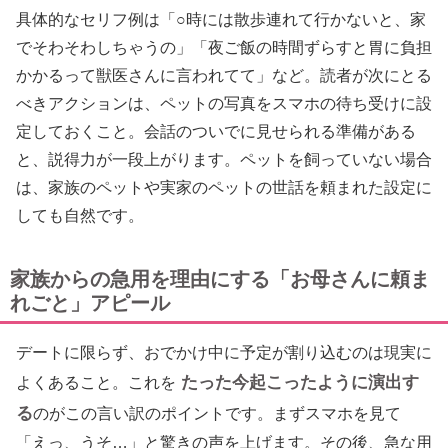
具体的なセリフ例は「○時には散歩連れて行かないと、家
でそわそわしちゃうの」「夜ご飯の時間ずらすと胃に負担
かかるって獣医さんに言われてて」など。読者が次にとる
べきアクションは、ペットの写真をスマホの待ち受けに設
定しておくこと。会話のついでに見せられる準備がある
と、説得力が一段上がります。ペットを飼っていない場合
は、家族のペットや実家のペットの世話を頼まれた設定に
しても自然です。
家族からの急用を理由にする「お母さんに頼ま
れごと」アピール
デートに限らず、おでかけ中に予定が割り込むのは現実に
たった今起こったように演出す
よくあること。これを
る
のがこの言い訳のポイントです。まずスマホを見て
「えっ、うそ…」と驚きの声を上げます。その後、急な用