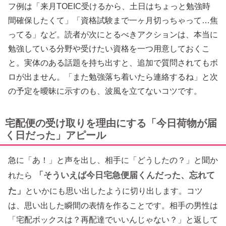
フ例は「来月TOEIC受けるから、土日はちょっと勉強時
間確保したくて」「資格試験まで一ヶ月切っちゃって…焦
ってる」など。読者が次にとるべきアクションは、本当に
勉強している分野や受けたい資格を一つ用意しておくこ
と。実体のある話題を持ち出すと、追加で質問されてもボ
ロが出ません。「また勉強落ち着いたら連絡するね」と次
の予定を曖昧に示すのも、波風を立てないコツです。
宅配便の受け取りを理由にする「今日荷物が届
く日だった」アピール
急に「あ！」と声を出し、相手に「どうしたの？」と聞か
「そういえば今日宅急便届くんだった、忘れて
れたら
た」
といかにも思い出したように切り出します。コツ
は、思い出した瞬間の表情を作ることです。相手の男性は
「宅配ボックスは？再配達でいいんじゃない？」と返して