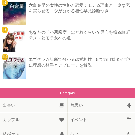
六白金星の女性の性格と恋愛：モテる理由と一途な恋
を実らせるコツが分かる相性早見診断つき
あなたの「小悪魔度」はどれくらい？男心を操る診断
テストとモテ女への道
エゴグラム診断で分かる恋愛相性：5つの自我タイプ別
に理想の相手とアプローチを解説
Category
出会い
片思い
カップル
イベント
結婚かぁ
占い