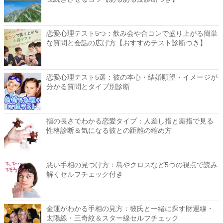
恋愛心理テスト5つ：飲み会や合コンで盛り上がる簡単
な質問と会話の広げ方【おすすめテスト診断つき】
恋愛心理テスト5選：彼の本心・結婚願望・イメージが
分かる質問とタイプ別診断
指の長さでわかる恋愛タイプ：人差し指と薬指で見る
性格診断＆気になる彼との距離の縮め方
悪い手相の見つけ方：島やクロスなど5つの視点で読み
解くセルフチェック付き
金運がわかる手相の見方：彼氏と一緒に探す財運線・
太陽線・三奇紋＆スター線セルフチェック