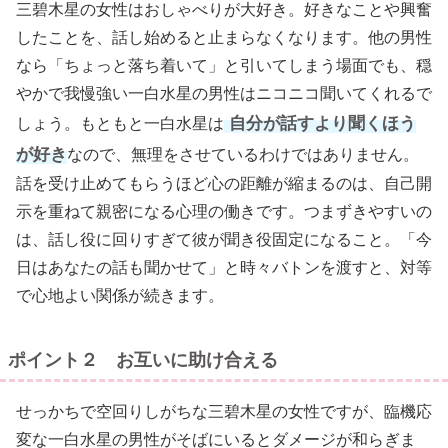
三碧木星の女性はおしゃべりが大好き。好きなことや興奮
したことを、話し始めると止まらなくなります。他の男性
なら「ちょっと落ち着いて」と引いてしまう場面でも、穏
やかで我慢強い一白水星の男性はニコニコ聞いてくれるで
自分が話すより聞くほう
しょう。もともと一白水星は
が好き
なので、無理をさせているわけではありません。
話を受け止めてもらうほど心の距離が縮まるのは、自己開
示を重ねて親密になる心理の働きです。つまずきやすいの
は、話し役に回りすぎて彼が聞き役固定になること。「今
日はあなたの話も聞かせて」と時々バトンを渡すと、対等
で心地よい関係が続きます。
ポイント２ お互いに助け合える
せっかちで空回りしがちな三碧木星の女性ですが、臨機応
変な一白水星の男性がそばにいるとダメージが和らぎま