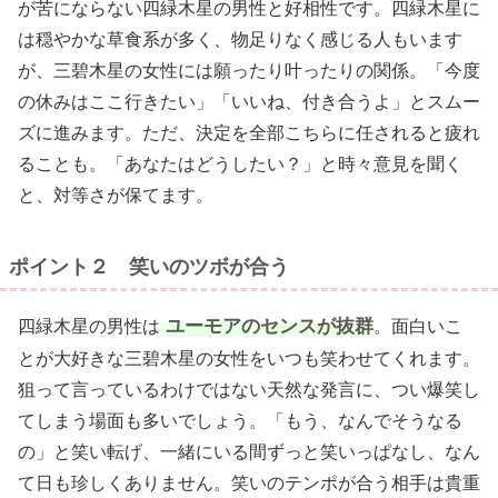
が苦にならない四緑木星の男性と好相性です。四緑木星に
は穏やかな草食系が多く、物足りなく感じる人もいます
が、三碧木星の女性には願ったり叶ったりの関係。「今度
の休みはここ行きたい」「いいね、付き合うよ」とスムー
ズに進みます。ただ、決定を全部こちらに任されると疲れ
ることも。「あなたはどうしたい？」と時々意見を聞く
と、対等さが保てます。
ポイント２ 笑いのツボが合う
ユーモアのセンスが抜群
四緑木星の男性は
。面白いこ
とが大好きな三碧木星の女性をいつも笑わせてくれます。
狙って言っているわけではない天然な発言に、つい爆笑し
てしまう場面も多いでしょう。「もう、なんでそうなる
の」と笑い転げ、一緒にいる間ずっと笑いっぱなし、なん
て日も珍しくありません。笑いのテンポが合う相手は貴重