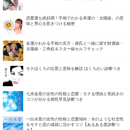
恋愛運も絶好調！手相でわかる幸運の「太陽線」の意
味と男心を惹きつける秘密
金運がわかる手相の見方：彼氏と一緒に探す財運線・
太陽線・三奇紋＆スター線セルフチェック
モテほくろの位置と意味を解説 ほくろ占い診断つき
七赤金星の女性の性格と恋愛：モテる理由と長続きの
コツが分かる相性早見診断つき
一白水星の女性の性格と恋愛傾向：水のような社交性
をモテと恋の成就に活かすコツ【あるある度診断つ
き】