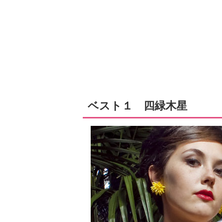
ベスト１ 四緑木星