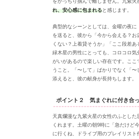
をがっちり掴んで離しません。九紫火
れ、安心感に包まれる
と感じます。
典型的なシーンとしては、金曜の夜に「
を送ると、彼から「今から会える？お
くない？上着貸そうか」「ここ段差あ
緑木星の男性にとっても、コロコロ気
がいがあるので楽しい存在です。ここ
うこと。「〜して」ばかりでなく「〜
添えると、彼の献身が長持ちします。
ポイント２ 気まぐれに付き合
天真爛漫な九紫火星の女性のふとした
くれます。土曜の朝9時に「急だけど今
に行くね、ドライブ用のプレイリスト