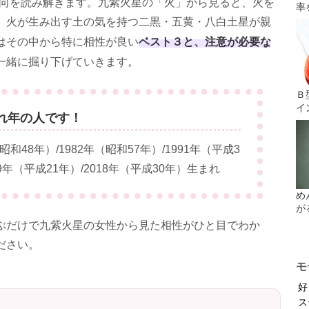
傾向を読み解きます。九紫火星の「火」から見ると、火を
率
、火が生み出す土の気を持つ二黒・五黄・八白土星が親
ベスト３と、注意が必要な
はその中から特に相性が良い
一緒に掘り下げていきます。
Ｂ
イ
れ年の人です！
（昭和48年）/1982年（昭和57年）/1991年（平成3
09年（平成21年）/2018年（平成30年）生まれ
め
が
ぶだけで九紫火星の女性から見た相性がひと目でわか
ださい。
モ
好
ス