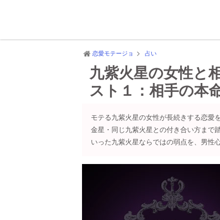
恋愛モテージョ
占い
九紫火星の女性と
スト１：相手の本
モテる九紫火星の女性が長続きする恋愛
金星・同じ九紫火星との付き合い方まで
いった九紫火星ならではの弱点を、男性