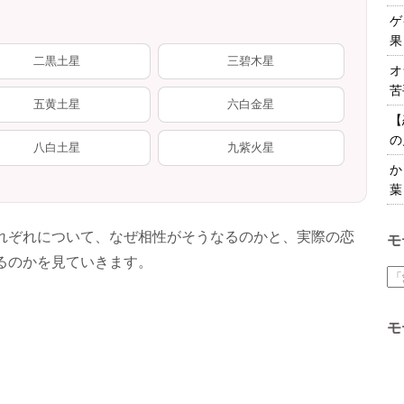
ゲ
果
二黒土星
三碧木星
オ
苦
五黄土星
六白金星
【
の
八白土星
九紫火星
か
葉
れぞれについて、なぜ相性がそうなるのかと、実際の恋
モ
るのかを見ていきます。
モ