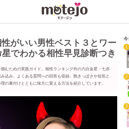
今
相性がいい男性ベスト３とワー
命星でわかる相性早見診断つき
を掴むための実践ガイド。相性ランキング外の六白金星・七赤
踏み込み、よくある質問への回答も収録。飽きっぽさや短気と
心理の裏付けとともに味方に変える方法を紹介しています。