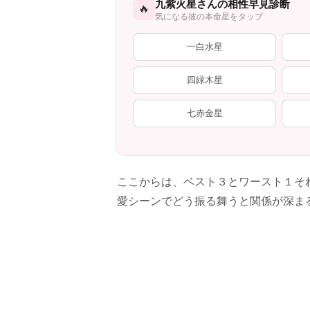
九紫火星さんの相性早見診断
🔥
気になる彼の本命星をタップ
一白水星
四緑木星
七赤金星
ここからは、ベスト３とワースト１そ
愛シーンでどう振る舞うと関係が深ま