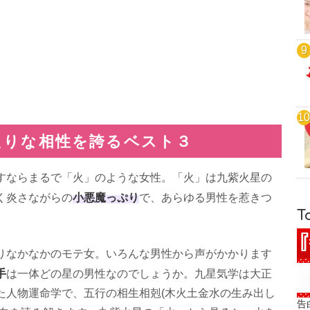
たりな相性を誇るベスト３
すならまるで「火」のような女性。「火」は九紫火星の
小悪魔っぷり
く炎さながらの
で、あらゆる男性を惹きつ
T
りなかなかのモテ女。いろんな男性から声がかかります
手
は一体どの星の男性なのでしょうか。九星気学は大正
化した人物運命学で、五行の相生相剋(木火土金水の生み出し
告