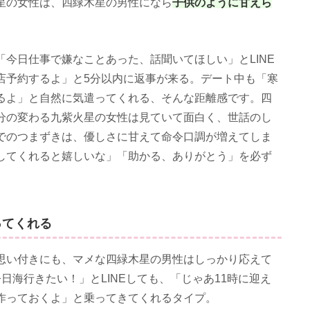
子供のように甘えら
星の女性は、四緑木星の男性になら
今日仕事で嫌なことあった、話聞いてほしい」とLINE
店予約するよ」と5分以内に返事が来る。デート中も「寒
るよ」と自然に気遣ってくれる、そんな距離感です。四
分の変わる九紫火星の女性は見ていて面白く、世話のし
でのつまずきは、優しさに甘えて命令口調が増えてしま
してくれると嬉しいな」「助かる、ありがとう」を必ず
ってくれる
思い付きにも、マメな四緑木星の男性はしっかり応えて
日海行きたい！」とLINEしても、「じゃあ11時に迎え
作っておくよ」と乗ってきてくれるタイプ。