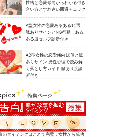
性格と恋愛傾向からわかる付き
合い方とすれ違い回避チェック
A型女性の恋愛あるある11選
脈ありサインとNG行動 ある
ある度セルフ診断付き
AB型女性の恋愛傾向10個と脈
ありサイン 男性心理で読み解
く落とし方ガイド 脈あり度診
断付き
opics
特集ページ
白のタイミングはこれで完璧：女性から成功