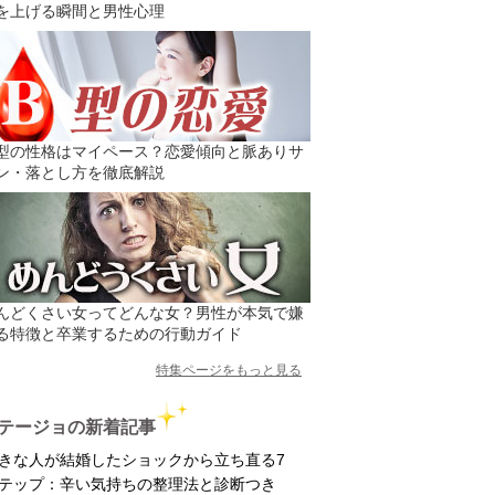
を上げる瞬間と男性心理
型の性格はマイペース？恋愛傾向と脈ありサ
ン・落とし方を徹底解説
んどくさい女ってどんな女？男性が本気で嫌
る特徴と卒業するための行動ガイド
特集ページをもっと見る
テージョの新着記事
きな人が結婚したショックから立ち直る7
テップ：辛い気持ちの整理法と診断つき