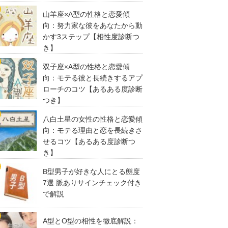
山羊座×A型の性格と恋愛傾
向：努力家な彼をあなたから動
かす3ステップ【相性度診断つ
き】
双子座×A型の性格と恋愛傾
向：モテる彼と長続きするアプ
ローチのコツ【あるある度診断
つき】
八白土星の女性の性格と恋愛傾
向：モテる理由と恋を長続きさ
せるコツ【あるある度診断つ
き】
B型男子が好きな人にとる態度
7選 脈ありサインチェック付き
で解説
A型とO型の相性を徹底解説：