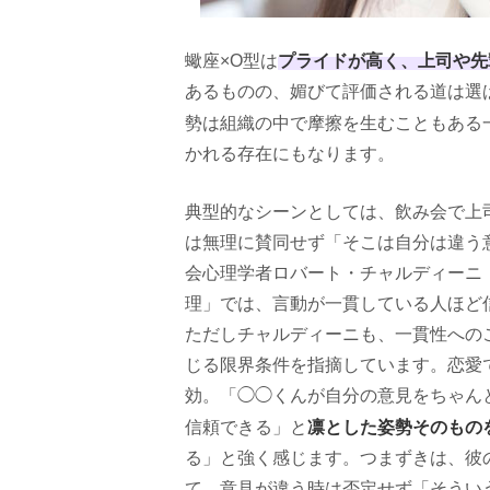
プライドが高く、上司や先
蠍座×O型は
あるものの、媚びて評価される道は選
勢は組織の中で摩擦を生むこともある
かれる存在にもなります。
典型的なシーンとしては、飲み会で上
は無理に賛同せず「そこは自分は違う
会心理学者ロバート・チャルディーニ『
理」では、言動が一貫している人ほど
ただしチャルディーニも、一貫性への
じる限界条件を指摘しています。恋愛
効。「◯◯くんが自分の意見をちゃん
凛とした姿勢そのもの
信頼できる」と
る」と強く感じます。つまずきは、彼
て、意見が違う時は否定せず「そうい