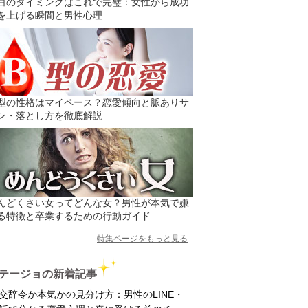
白のタイミングはこれで完璧：女性から成功
を上げる瞬間と男性心理
型の性格はマイペース？恋愛傾向と脈ありサ
ン・落とし方を徹底解説
んどくさい女ってどんな女？男性が本気で嫌
る特徴と卒業するための行動ガイド
特集ページをもっと見る
テージョの新着記事
交辞令か本気かの見分け方：男性のLINE・