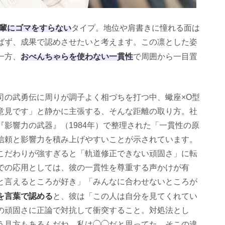
輩にゴマをすらない
タイプ。地位や肩書きに憧れる面は
ばず、成果で認めさせたいと考えます。この凛とした姿
おべんちゃらを使わない一貫性
一方、
で周囲から一目置
司の武勇伝に周りが調子よく相づちを打つ中、蠍座×O型
意見です」と静かに主張する、そんな距離の取り方。社
影響力の武器』（1984年）で整理された「一貫性の原
信頼と影響力を積み上げやすいことが示されています。
こだわりが強すぎると「軌道修正できない頑固さ」に転
での応用としては、彼の一貫性を尊重する声かけが有
と言えるところが好き」「みんなに合わせないところが
を言葉で認める
と、彼は「この人は自分を見てくれてい
の頑固さに正論で対抗して衝突すること。対処法とし
う見方もあるんだね、私は◯◯だと思ってた、そこの違