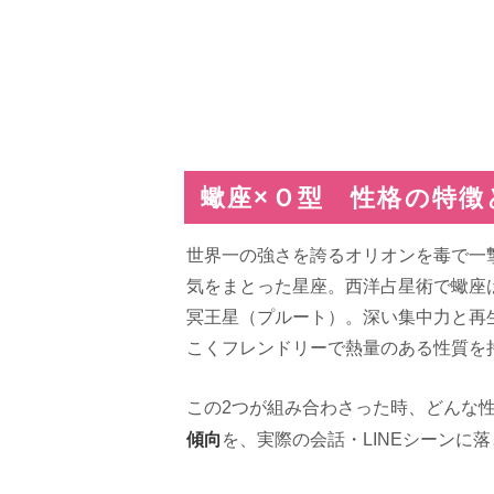
蠍座×Ｏ型 性格の特徴
世界一の強さを誇るオリオンを毒で一
気をまとった星座。西洋占星術で蠍座は
冥王星（プルート）。深い集中力と再
こくフレンドリーで熱量のある性質を
この2つが組み合わさった時、どんな
傾向
を、実際の会話・LINEシーンに