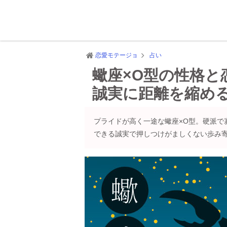
恋愛モテージョ
占い
蠍座×O型の性格と
誠実に距離を縮め
プライドが高く一途な蠍座×O型。硬派で
できる誠実で押しつけがましくない歩み