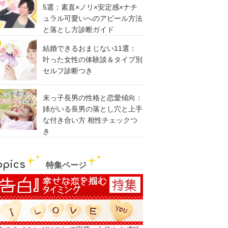
5選：素直×ノリ×安定感×ナチ
ュラル可愛いへのアピール方法
と落とし方診断ガイド
結婚できるおまじない11選：
叶った女性の体験談＆タイプ別
セルフ診断つき
末っ子長男の性格と恋愛傾向：
姉がいる長男の落とし穴と上手
な付き合い方 相性チェックつ
き
opics
特集ページ