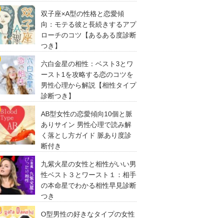
双子座×A型の性格と恋愛傾
向：モテる彼と長続きするアプ
ローチのコツ【あるある度診断
つき】
六白金星の相性：ベスト3とワ
ースト1を攻略する恋のコツを
男性心理から解説【相性タイプ
診断つき】
AB型女性の恋愛傾向10個と脈
ありサイン 男性心理で読み解
く落とし方ガイド 脈あり度診
断付き
九紫火星の女性と相性がいい男
性ベスト３とワースト１：相手
の本命星でわかる相性早見診断
つき
O型男性の好きなタイプの女性