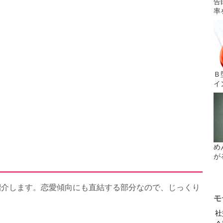
告
率
Ｂ
イ
め
が
紹介します。恋愛傾向にも直結する部分なので、じっくり
モ
社