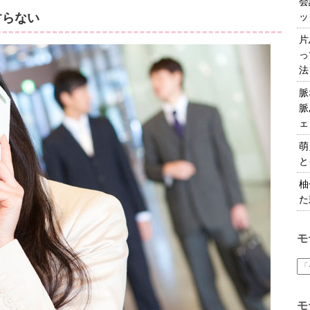
会
すらない
ッ
片
っ
法
脈
脈
ェ
萌
と
柚
た
モ
モ