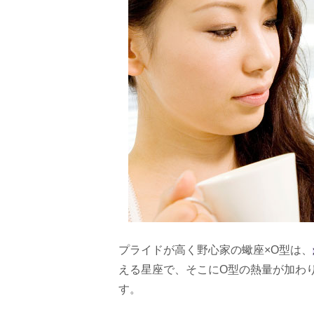
プライドが高く野心家の蠍座×O型は、
える星座で、そこにO型の熱量が加わ
す。